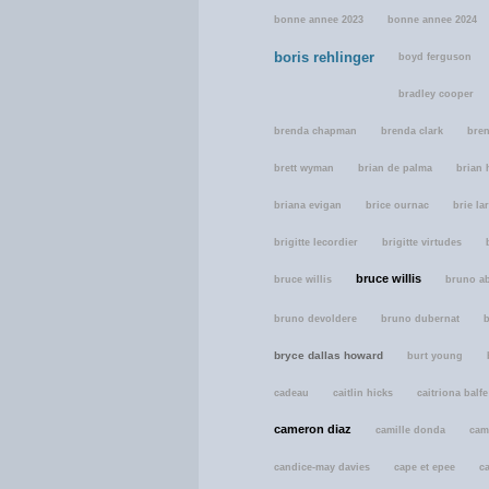
bonne annee 2023
bonne annee 2024
boris rehlinger
boyd ferguson
bradley cooper
brenda chapman
brenda clark
bren
brett wyman
brian de palma
brian 
briana evigan
brice ournac
brie la
brigitte lecordier
brigitte virtudes
bruce willis
bruce willis
bruno a
bruno devoldere
bruno dubernat
bryce dallas howard
burt young
cadeau
caitlin hicks
caitriona balfe
cameron diaz
camille donda
cam
candice-may davies
cape et epee
ca