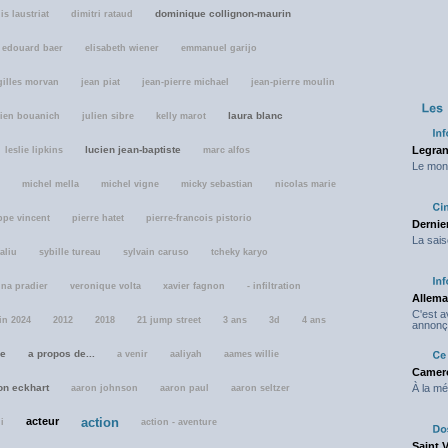
dominique collignon-maurin
is laustriat
dimitri rataud
edouard baer
elisabeth wiener
emmanuel garijo
gilles morvan
jean piat
jean-pierre michael
jean-pierre moulin
laura blanc
lien bouanich
julien sibre
kelly marot
lucien jean-baptiste
Legran
leslie lipkins
marc alfos
Le mond
michel mella
michel vigne
micky sebastian
nicolas marie
ppe vincent
pierre hatet
pierre-francois pistorio
Dernier
La sais
aliu
sybille tureau
sylvain caruso
tcheky karyo
ina pradier
veronique volta
xavier fagnon
- infiltration
Allema
C'est 
tin 2024
2012
2018
21 jump street
3 ans
3d
4 ans
annonç
de
a propos de...
a venir
aaliyah
aames willie
Camero
on eckhart
À la mé
aaron johnson
aaron paul
aaron seltzer
acteur
action
i
action - aventure
Saint 