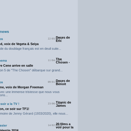
Deces de
22/05/2025
Eric
d, voix de Vegeta & Seiya
e du doublage français est en deuil suite...
The
11/04/2025
Chosen -
e Cene arrive en salle
on 5 de "The Chosen" débarque sur grand...
Deces de
09/01/2025
Benoit
ne, voix de Morgan Freeman
avec une immense tristesse que nous vous
ons...
Titanic de
23/06/2024
James
n, ce soir sur TF1!
moire de Jenny Gérard (1933/2020), elle nous...
20 films a
14/02/2024
voir pour la
Valentin 2024