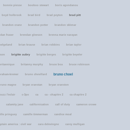
bonnie piesse
booboo stewart
boris agondanou
brad pitt
boyd holbrook
brad bird
brad peyton
brandon crane
brandon potter
brandon sklenar
dan fraser
brendan gleeson
brenna marie narayan
helgeland
brian krause
brian robbins
brian taylor
brigitte aubry
rson
brigitte berges
brigitte beyeler
britannique
britanny murphy
bruce boa
bruce robinson
bruno choel
braham-kremer
bruno chevillard
bruno magne
bryan cranstan
bryan cranston
buzz l'eclair
c-3po
ca
ca - chapitre 2
ca chapitre 2
calamity jane
californication
call of duty
cameron crowe
ille pringuey
camille timmerman
candice moal
ptain america : civil war
cara delevingne
carey mulligan