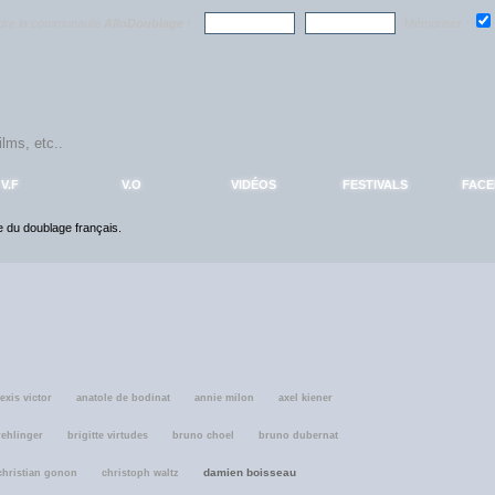
ndre la communauté
AlloDoublage
!
Mémoriser :
V.F
V.O
VIDÉOS
FESTIVALS
FAC
ce du doublage français.
lexis victor
anatole de bodinat
annie milon
axel kiener
rehlinger
brigitte virtudes
bruno choel
bruno dubernat
damien boisseau
christian gonon
christoph waltz