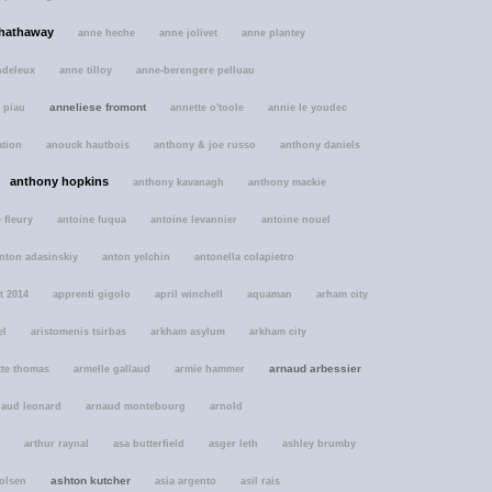
hathaway
anne heche
anne jolivet
anne plantey
ndeleux
anne tilloy
anne-berengere pelluau
anneliese fromont
 piau
annette o'toole
annie le youdec
ation
anouck hautbois
anthony & joe russo
anthony daniels
anthony hopkins
anthony kavanagh
anthony mackie
 fleury
antoine fuqua
antoine levannier
antoine nouel
nton adasinskiy
anton yelchin
antonella colapietro
t 2014
apprenti gigolo
april winchell
aquaman
arham city
el
aristomenis tsirbas
arkham asylum
arkham city
arnaud arbessier
tte thomas
armelle gallaud
armie hammer
naud leonard
arnaud montebourg
arnold
arthur raynal
asa butterfield
asger leth
ashley brumby
ashton kutcher
 olsen
asia argento
asil rais