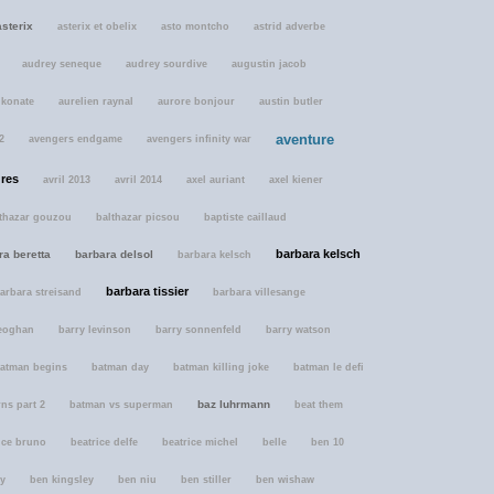
asterix
asterix et obelix
asto montcho
astrid adverbe
audrey seneque
audrey sourdive
augustin jacob
 konate
aurelien raynal
aurore bonjour
austin butler
aventure
2
avengers endgame
avengers infinity war
res
avril 2013
avril 2014
axel auriant
axel kiener
thazar gouzou
balthazar picsou
baptiste caillaud
barbara kelsch
ra beretta
barbara delsol
barbara kelsch
barbara tissier
arbara streisand
barbara villesange
keoghan
barry levinson
barry sonnenfeld
barry watson
atman begins
batman day
batman killing joke
batman le defi
baz luhrmann
ns part 2
batman vs superman
beat them
ice bruno
beatrice delfe
beatrice michel
belle
ben 10
ey
ben kingsley
ben niu
ben stiller
ben wishaw