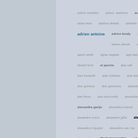
ac
action comedie
action. aventure
adam west
adeline chetail
adewale 
adrien antoine
adrien brody
adwoa aboah
agent smith
aglae mayette
agm fact
al pacino
ahmed best
alaa safi
alan howarth
alan rickman
alan tu
alec guiness
alec guinness
alejand
alex ferns
alex mccrindle
alexande
alexandra garijo
alexandra naoum
al
alexandre cross
alexandre gille
alexandre n'guyen
alexandre van roy