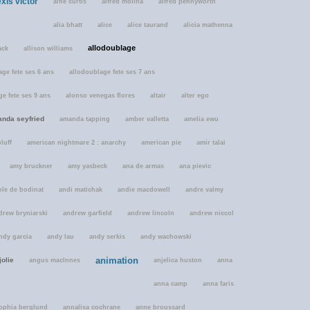
exis victor
alfie curtis
alfred molina
alfred pennyworth
alia bhatt
alice
alice taurand
alicia mathenna
allodoublage
ack
allison williams
ge fete ses 6 ans
allodoublage fete ses 7 ans
e fete ses 9 ans
alonso venegas flores
altair
alter ego
nda seyfried
amanda tapping
amber valletta
amelia ewu
luff
american nightmare 2 : anarchy
american pie
amir talai
amy bruckner
amy yasbeck
ana de armas
ana pievic
ole de bodinat
andi matichak
andie macdowell
andre valmy
drew bryniarski
andrew garfield
andrew lincoln
andrew niccol
ndy garcia
andy lau
andy serkis
andy wachowski
animation
jolie
angus maclnnes
anjelica huston
anna
anna camp
anna faris
ophia berglund
annalisa cochrane
anne broussard