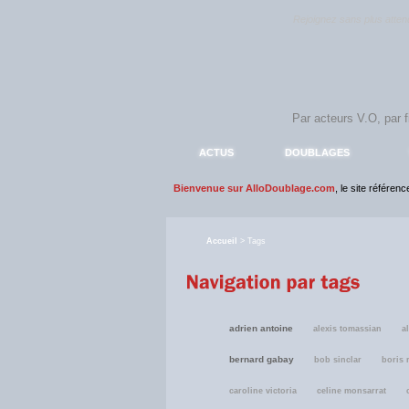
Rejoignez sans plus atte
ACTUS
DOUBLAGES
Bienvenue sur AlloDoublage.com
, le site référen
Accueil
> Tags
adrien antoine
alexis tomassian
a
bernard gabay
bob sinclar
boris 
caroline victoria
celine monsarrat