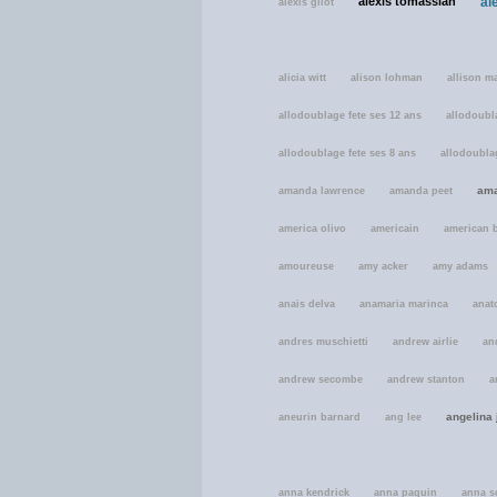
alexis tomassian
al
alexis gilot
alicia witt
alison lohman
allison m
allodoublage fete ses 12 ans
allodoubla
allodoublage fete ses 8 ans
allodoublag
ama
amanda lawrence
amanda peet
america olivo
americain
american b
amoureuse
amy acker
amy adams
anais delva
anamaria marinca
anat
andres muschietti
andrew airlie
an
andrew secombe
andrew stanton
a
angelina 
aneurin barnard
ang lee
anna kendrick
anna paquin
anna s