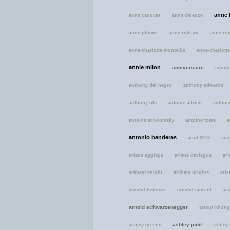
anne 
anne canovas
anne deleuze
anne plumet
anne richard
anne ro
anne-charlotte montville
anne-charlotte
annie milon
anniversaire
annul
anthony del negro
anthony edwards
anthony ulc
antoine adrien
antoine
antoine schoumsky
antoine tome
a
antonio banderas
aout 2013
aou
ariane aggiage
ariane deviegue
ari
arkham knight
arkham origins
arle
arnaud bedouet
arnaud laurent
ar
arnold schwarzenegger
arthur khong
ashley judd
ashley greene
ashley