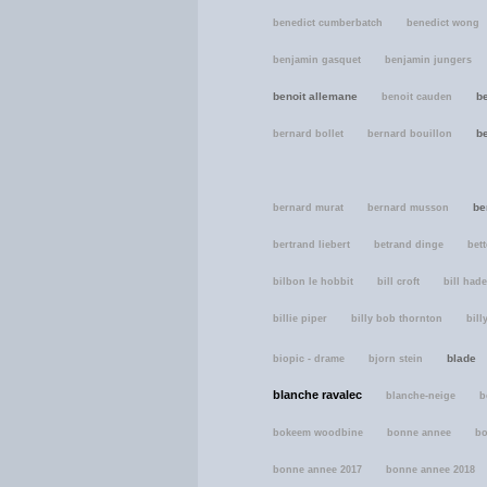
benedict cumberbatch
benedict wong
benjamin gasquet
benjamin jungers
benoit allemane
b
benoit cauden
b
bernard bollet
bernard bouillon
be
bernard murat
bernard musson
bertrand liebert
betrand dinge
bett
bilbon le hobbit
bill croft
bill hade
billie piper
billy bob thornton
bill
blade
biopic - drame
bjorn stein
blanche ravalec
blanche-neige
b
bokeem woodbine
bonne annee
bo
bonne annee 2017
bonne annee 2018