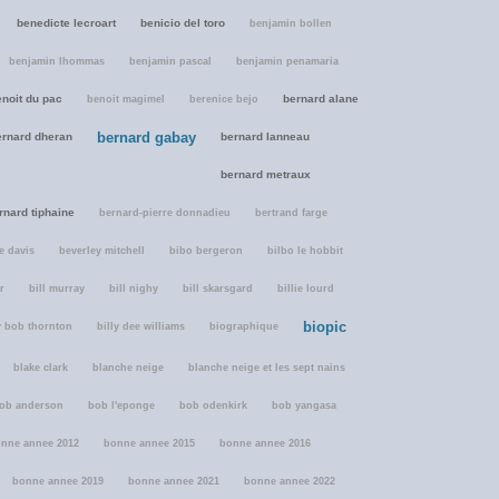
benedicte lecroart
benicio del toro
benjamin bollen
benjamin lhommas
benjamin pascal
benjamin penamaria
enoit du pac
bernard alane
benoit magimel
berenice bejo
bernard gabay
ernard dheran
bernard lanneau
bernard metraux
rnard tiphaine
bernard-pierre donnadieu
bertrand farge
e davis
beverley mitchell
bibo bergeron
bilbo le hobbit
r
bill murray
bill nighy
bill skarsgard
billie lourd
biopic
y bob thornton
billy dee williams
biographique
blake clark
blanche neige
blanche neige et les sept nains
ob anderson
bob l'eponge
bob odenkirk
bob yangasa
nne annee 2012
bonne annee 2015
bonne annee 2016
bonne annee 2019
bonne annee 2021
bonne annee 2022