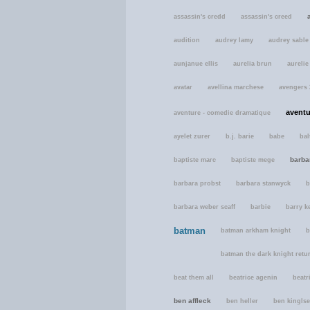
assassin's credd
assassin's creed
audition
audrey lamy
audrey sable
aunjanue ellis
aurelia brun
aurelie
avatar
avellina marchese
avengers 
aventu
aventure - comedie dramatique
ayelet zurer
b.j. barie
babe
bal
barba
baptiste marc
baptiste mege
barbara probst
barbara stanwyck
b
barbara weber scaff
barbie
barry 
batman
batman arkham knight
b
batman the dark knight retur
beat them all
beatrice agenin
beatr
ben affleck
ben heller
ben kingls