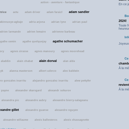
action - aventure - fantastique
En ce j
adam sandler
trice
actu
adam driver
adam faraizl
2024!
akinnuoye-agbaje
adria arjona
adrian lyne
adrian paul
Toute l
heureus
adrien larmande
adrien lemaire
adrienne barbeau
agathe schumacher
agathe cemin
agathe quelquejay
Joyeux 
ory
agnes cirasse
agnes manoury
agnes moorehead
alain dorval
aladdin
alain chabat
alan alda
chambr
À la mé
dyk
alanna masterson
albert uderzo
alec baldwin
ro gonzales inarritu
alejandro gonzalez inarritu
alew pettyfer
revien
À la mé
r payne
alexander skarsgard
alexandr sokurov
alexandra pic
alexandre aubry
alexandre bierry-salageanu
exandre gillet
alexandre guanse
alexandre nguyen
alexandre willaume
alexis ballesteros
alexis chassagnette