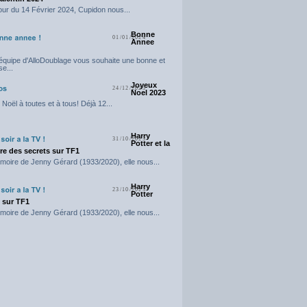
our du 14 Février 2024, Cupidon nous...
Bonne
01/01/2024
Annee
'équipe d'AlloDoublage vous souhaite une bonne et
e...
Joyeux
24/12/2023
Noel 2023
Noël à toutes et à tous! Déjà 12...
Harry
31/10/2023
Potter et la
e des secrets sur TF1
moire de Jenny Gérard (1933/2020), elle nous...
Harry
23/10/2023
Potter
t sur TF1
moire de Jenny Gérard (1933/2020), elle nous...