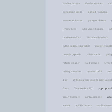
damien ferrette
damien witecka
den
dominique guillo
donald reignoux
emmanuel karsen
georges claisse
jerome keen
julia vaidis-bogard
ju
laurence colussi
laurence dourlens
marie-eugenie marechal
marjorie frantz
noemie orphelin
olivia dalric
phili
rafaele moutier
said amadis
serge f
thierry desroses
thomas roditi
van
1 an
20 films a voir pour la saint valen
a propos 
5 ans
5 septembre 2011
aar
aaron ashmore
aaron caroline
accent
achille dubois
achille orson