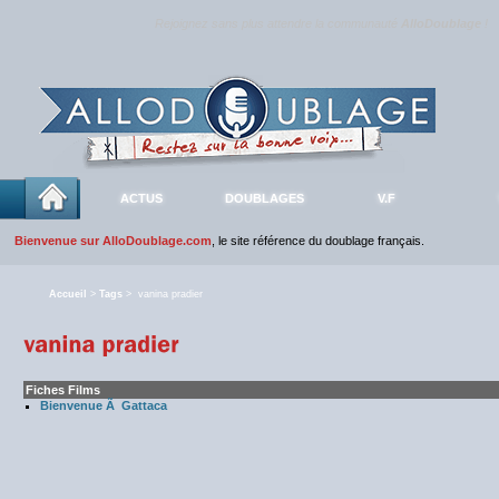
Rejoignez sans plus attendre la communauté
AlloDoublage
!
ACTUS
DOUBLAGES
V.F
Bienvenue sur AlloDoublage.com
, le site référence du doublage français.
Accueil
>
Tags
> vanina pradier
Fiches Films
Bienvenue Ã Gattaca