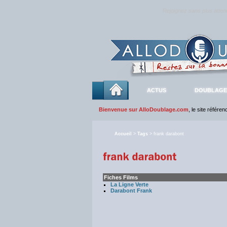
Rejoignez sans plus atte
ACTUS
DOUBLAGE
Bienvenue sur AlloDoublage.com
, le site référe
Accueil
>
Tags
> frank darabont
Fiches Films
La Ligne Verte
Darabont Frank