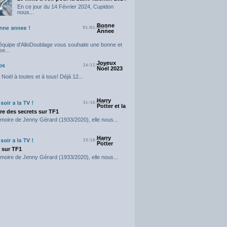
En ce jour du 14 Février 2024, Cupidon
nous...
Bonne
01/01/2024
Annee
'équipe d'AlloDoublage vous souhaite une bonne et
e...
Joyeux
24/12/2023
Noel 2023
Noël à toutes et à tous! Déjà 12...
Harry
31/10/2023
Potter et la
e des secrets sur TF1
moire de Jenny Gérard (1933/2020), elle nous...
Harry
23/10/2023
Potter
t sur TF1
moire de Jenny Gérard (1933/2020), elle nous...