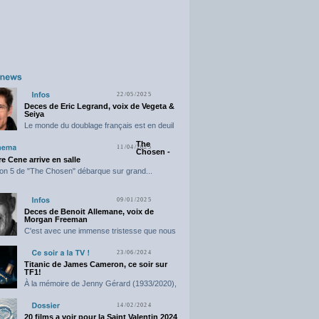
22/05/2025
Deces de Eric Legrand, voix de Vegeta &
Seiya
Le monde du doublage français est en deuil
suite...
The
11/04/2025
Chosen -
e Cene arrive en salle
on 5 de "The Chosen" débarque sur grand...
09/01/2025
Deces de Benoit Allemane, voix de
Morgan Freeman
C'est avec une immense tristesse que nous
vous annonçons...
23/06/2024
Titanic de James Cameron, ce soir sur
TF1!
À la mémoire de Jenny Gérard (1933/2020),
elle nous...
14/02/2024
20 films a voir pour la Saint Valentin 2024