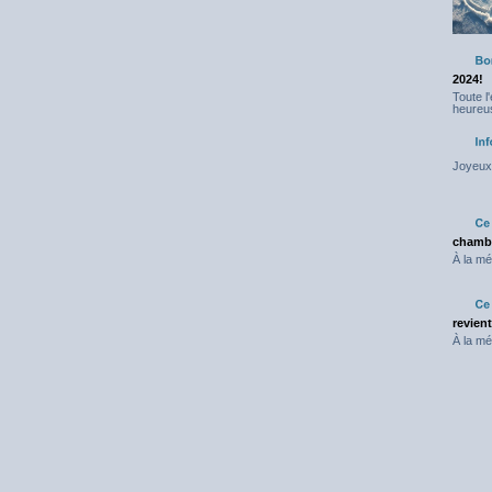
2024!
Toute l
heureus
Joyeux 
chambr
À la mé
revien
À la mé