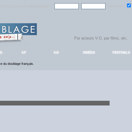
ndre la communauté
AlloDoublage
!
Mémoriser :
S
V.F
V.O
VIDÉOS
FESTIVALS
nce du doublage français.