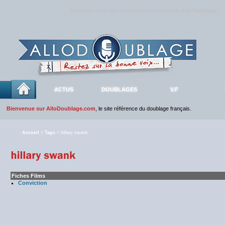
Rejoignez sans plus attendre la communauté
AlloDoublage
!
ACTUS
DOUBLAGES
V.F
Bienvenue sur AlloDoublage.com
, le site référence du doublage français.
Accueil
>
Tags
> hillary swank
Fiches Films
Conviction