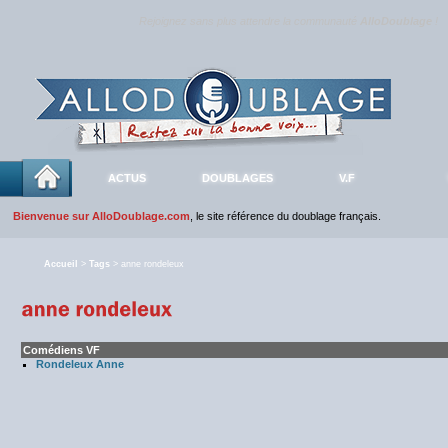
Rejoignez sans plus attendre la communauté
AlloDoublage
!
ACTUS
DOUBLAGES
V.F
Bienvenue sur AlloDoublage.com
, le site référence du doublage français.
Accueil
>
Tags
> anne rondeleux
Comédiens VF
Rondeleux Anne