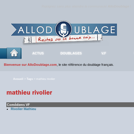
Rejoignez sans plus attendre la communauté
AlloDoublage
!
ACTUS
DOUBLAGES
V.F
Bienvenue sur AlloDoublage.com
, le site référence du doublage français.
Accueil
>
Tags
> mathieu rivolier
Comédiens VF
Rivolier Mathieu