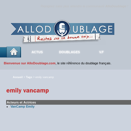
Rejoignez sans plus attendre la communauté
AlloDoublage
!
ACTUS
DOUBLAGES
V.F
Bienvenue sur AlloDoublage.com
, le site référence du doublage français.
Accueil
>
Tags
> emily vancamp
Acteurs et Actrices
VanCamp Emily