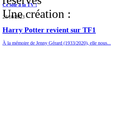
Ce soir a la TV !
Une création :
23/10/2023
Harry Potter revient sur TF1
À la mémoire de Jenny Gérard (1933/2020), elle nous...