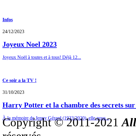
Infos
24/12/2023
Joyeux Noel 2023
Joyeux Noël à toutes et à tous! Déjà 12...
Ce soir a la TV !
31/10/2023
Harry Potter et la chambre des secrets su
À la mémoire de Jenny Gérard (1933/2020), elle nous...
Copyright © 2011-2021
Al
réservés