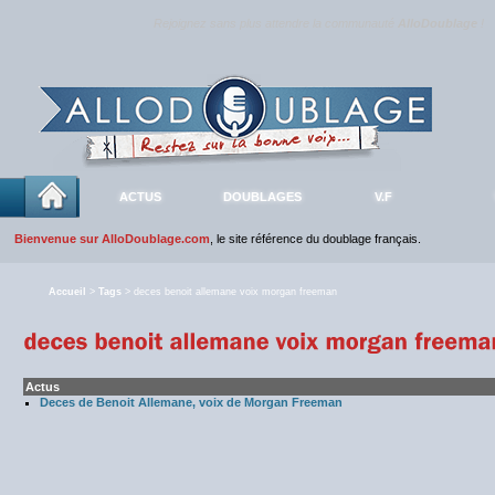
Rejoignez sans plus attendre la communauté
AlloDoublage
!
ACTUS
DOUBLAGES
V.F
Bienvenue sur AlloDoublage.com
, le site référence du doublage français.
Accueil
>
Tags
> deces benoit allemane voix morgan freeman
Actus
Deces de Benoit Allemane, voix de Morgan Freeman