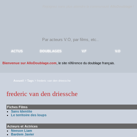
Rejoignez sans plus attendre la communauté
AlloDoublage
!
ACTUS
DOUBLAGES
V.F
V.O
Bienvenue sur AlloDoublage.com
, le site référence du doublage français.
Accueil
>
Tags
> frederic van den driessche
frederic van den driessche
Fiches Films
Sans Identite
Le territoire des loups
Acteurs et Actrices
Neeson Liam
Bardem Javier