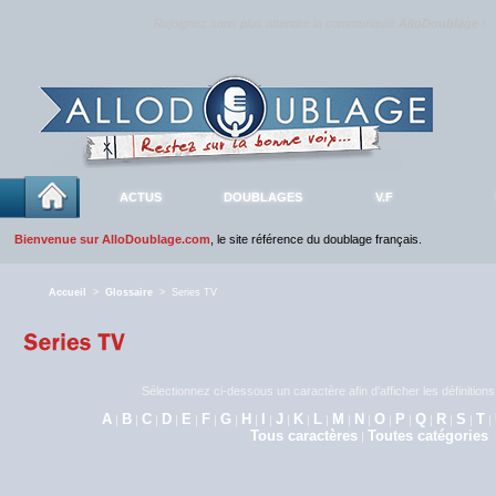
Rejoignez sans plus attendre la communauté
AlloDoublage
!
ACTUS
DOUBLAGES
V.F
Bienvenue sur AlloDoublage.com
, le site référence du doublage français.
Accueil
>
Glossaire
> Series TV
Sélectionnez ci-dessous un caractère afin d'afficher les définitio
A
B
C
D
E
F
G
H
I
J
K
L
M
N
O
P
Q
R
S
T
|
|
|
|
|
|
|
|
|
|
|
|
|
|
|
|
|
|
|
|
Tous caractères
Toutes catégories
|