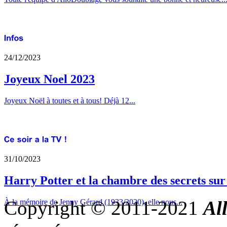
24/12/2023
Joyeux Noel 2023
Joyeux Noël à toutes et à tous! Déjà 12...
31/10/2023
Harry Potter et la chambre des secrets su
Copyright © 2011-2021
Al
À la mémoire de Jenny Gérard (1933/2020), elle nous...