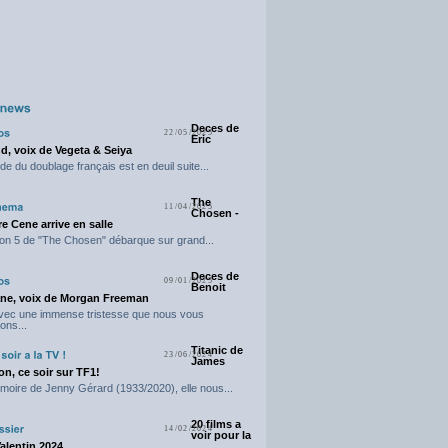
Deces de
22/05/2025
Eric
d, voix de Vegeta & Seiya
e du doublage français est en deuil suite...
The
11/04/2025
Chosen -
e Cene arrive en salle
on 5 de "The Chosen" débarque sur grand...
Deces de
09/01/2025
Benoit
ne, voix de Morgan Freeman
avec une immense tristesse que nous vous
ons...
Titanic de
23/06/2024
James
n, ce soir sur TF1!
moire de Jenny Gérard (1933/2020), elle nous...
20 films a
14/02/2024
voir pour la
Valentin 2024