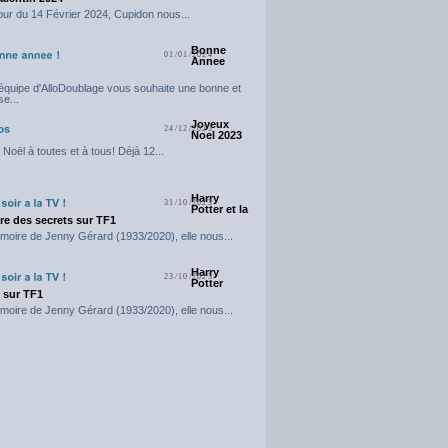
our du 14 Février 2024, Cupidon nous...
Bonne
01/01/2024
Annee
'équipe d'AlloDoublage vous souhaite une bonne et
e...
Joyeux
24/12/2023
Noel 2023
Noël à toutes et à tous! Déjà 12...
Harry
31/10/2023
Potter et la
e des secrets sur TF1
moire de Jenny Gérard (1933/2020), elle nous...
Harry
23/10/2023
Potter
t sur TF1
moire de Jenny Gérard (1933/2020), elle nous...