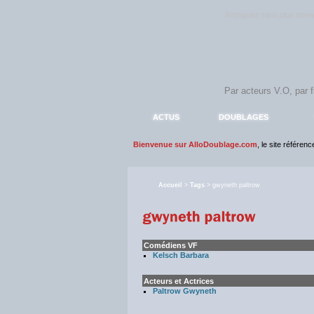
Rejoignez sans plus atte
ACTUS
DOUBLAGES
Bienvenue sur AlloDoublage.com
, le site référen
Accueil
>
Tags
> gwyneth paltrow
Comédiens VF
Kelsch Barbara
Acteurs et Actrices
Paltrow Gwyneth