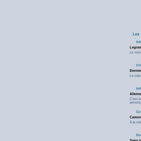
Legran
Le mond
Dernier
La sais
Allema
C'est 
annonç
Camero
À la mé
Saint 