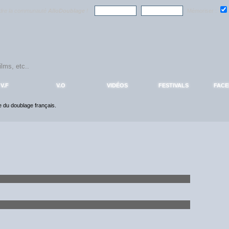
ndre la communauté
AlloDoublage
!
Mémoriser :
V.F
V.O
VIDÉOS
FESTIVALS
FAC
ce du doublage français.