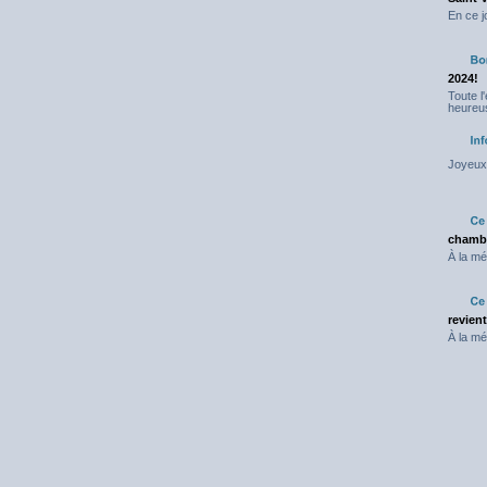
En ce j
2024!
Toute l
heureus
Joyeux 
chambr
À la mé
revien
À la mé