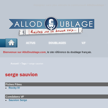
Rejoignez sans plus attendre la communauté
AlloDoublage
!
ACTUS
DOUBLAGES
V.F
Bienvenue sur AlloDoublage.com
, le site référence du doublage français.
Accueil
>
Tags
> serge sauvion
Fiches Films
Rocky IV
Comédiens VF
Sauvion Serge