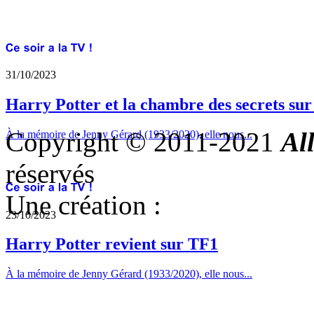
31/10/2023
Harry Potter et la chambre des secrets su
Copyright © 2011-2021
Al
À la mémoire de Jenny Gérard (1933/2020), elle nous...
réservés
Une création :
23/10/2023
Harry Potter revient sur TF1
À la mémoire de Jenny Gérard (1933/2020), elle nous...