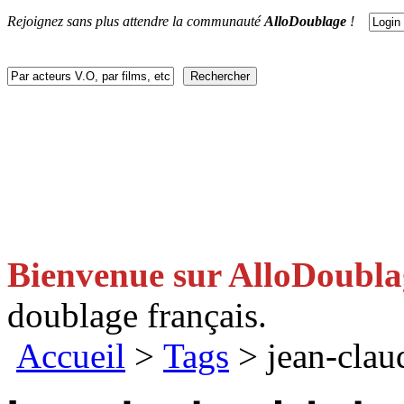
Rejoignez sans plus attendre la communauté
AlloDoublage
!
ACTUS
DOUBLAGES
V.F
V.O
FACEBOOK
CONTACT
Bienvenue sur AlloDoubl
doublage français.
Accueil
>
Tags
> jean-clau