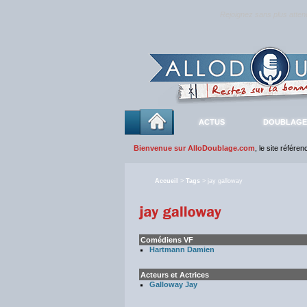
Rejoignez sans plus atte
ACTUS
DOUBLAGE
Bienvenue sur AlloDoublage.com
, le site référe
Accueil
>
Tags
> jay galloway
Comédiens VF
Hartmann Damien
Acteurs et Actrices
Galloway Jay