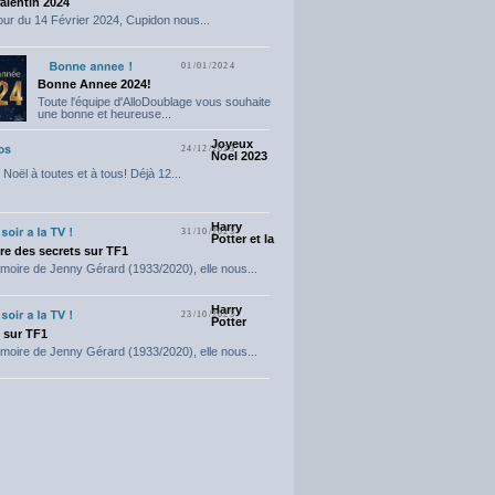
Valentin 2024
our du 14 Février 2024, Cupidon nous...
01/01/2024
Bonne Annee 2024!
Toute l'équipe d'AlloDoublage vous souhaite
une bonne et heureuse...
Joyeux
24/12/2023
Noel 2023
Noël à toutes et à tous! Déjà 12...
Harry
31/10/2023
Potter et la
e des secrets sur TF1
moire de Jenny Gérard (1933/2020), elle nous...
Harry
23/10/2023
Potter
t sur TF1
moire de Jenny Gérard (1933/2020), elle nous...