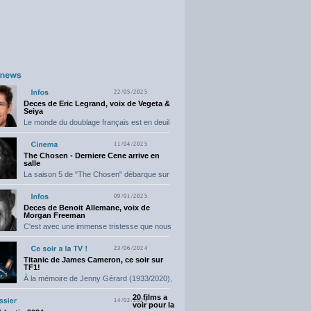
22/05/2025
Deces de Eric Legrand, voix de Vegeta &
Seiya
Le monde du doublage français est en deuil
suite...
11/04/2025
The Chosen - Derniere Cene arrive en
salle
La saison 5 de "The Chosen" débarque sur
grand...
09/01/2025
Deces de Benoit Allemane, voix de
Morgan Freeman
C'est avec une immense tristesse que nous
vous annonçons...
23/06/2024
Titanic de James Cameron, ce soir sur
TF1!
À la mémoire de Jenny Gérard (1933/2020),
elle nous...
20 films a
14/02/2024
voir pour la