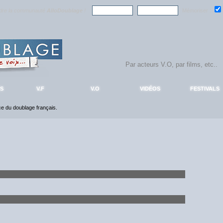
ndre la communauté
AlloDoublage
!
Mémoriser :
S
V.F
V.O
VIDÉOS
FESTIVALS
nce du doublage français.