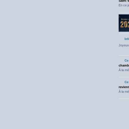
Saint 
En ce j
Joyeux 
chambr
À la mé
revien
À la mé