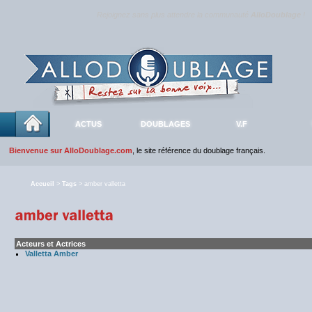
Rejoignez sans plus attendre la communauté
AlloDoublage
!
ACTUS
DOUBLAGES
V.F
Bienvenue sur AlloDoublage.com
, le site référence du doublage français.
Accueil
>
Tags
> amber valletta
Acteurs et Actrices
Valletta Amber