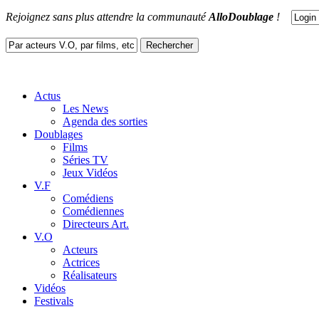
Rejoignez sans plus attendre la communauté
AlloDoublage
!
Actus
Les News
Agenda des sorties
Doublages
Films
Séries TV
Jeux Vidéos
V.F
Comédiens
Comédiennes
Directeurs Art.
V.O
Acteurs
Actrices
Réalisateurs
Vidéos
Festivals