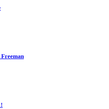
e
n Freeman
1!