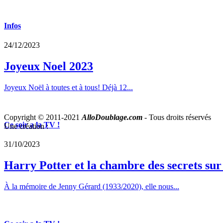
Infos
24/12/2023
Joyeux Noel 2023
Joyeux Noël à toutes et à tous! Déjà 12...
Copyright © 2011-2021
AlloDoublage.com
- Tous droits réservés
Ce soir a la TV !
Une création :
31/10/2023
Harry Potter et la chambre des secrets su
À la mémoire de Jenny Gérard (1933/2020), elle nous...