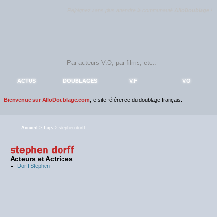
Rejoignez sans plus attendre la communauté
AlloDoublage
!
ACTUS
DOUBLAGES
V.F
V.O
Bienvenue sur AlloDoublage.com
, le site référence du doublage français.
Accueil
>
Tags
> stephen dorff
Acteurs et Actrices
Dorff Stephen