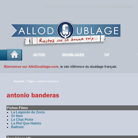
Rejoignez sans plus attendre la communauté
AlloDoublage
!
ACTUS
DOUBLAGES
V.F
Bienvenue sur AlloDoublage.com
, le site référence du doublage français.
Accueil
>
Tags
> antonio banderas
Fiches Films
La Legende de Zorro
Or Noir
Le Chat Potte
La Piel Que Habito
Ballistic