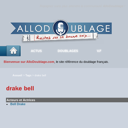
Rejoignez sans plus attendre la communauté
AlloDoublage
!
ACTUS
DOUBLAGES
V.F
Bienvenue sur AlloDoublage.com
, le site référence du doublage français.
Accueil
>
Tags
> drake bell
Acteurs et Actrices
Bell Drake