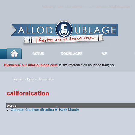
Rejoignez sans plus attendre la communauté
AlloDoublage
!
ACTUS
DOUBLAGES
V.F
Bienvenue sur AlloDoublage.com
, le site référence du doublage français.
Accueil
>
Tags
> californication
Actus
Georges Caudron dit adieu Ã Hank Moody