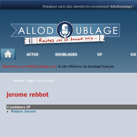
Rejoignez sans plus attendre la communauté
AlloDoublage
!
ACTUS
DOUBLAGES
V.F
V.O
Bienvenue sur AlloDoublage.com
, le site référence du doublage français.
Accueil
>
Tags
> jerome rebbot
Comédiens VF
Rebbot Jerome