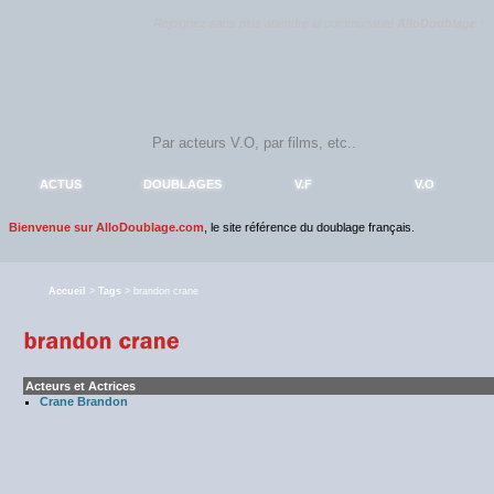
Rejoignez sans plus attendre la communauté
AlloDoublage
!
ACTUS
DOUBLAGES
V.F
V.O
Bienvenue sur AlloDoublage.com
, le site référence du doublage français.
Accueil
>
Tags
> brandon crane
Acteurs et Actrices
Crane Brandon