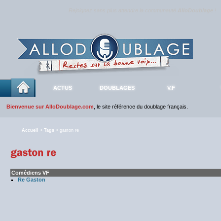
Rejoignez sans plus attendre la communauté
AlloDoublage
!
ACTUS
DOUBLAGES
V.F
Bienvenue sur AlloDoublage.com
, le site référence du doublage français.
Accueil
>
Tags
> gaston re
Comédiens VF
Re Gaston