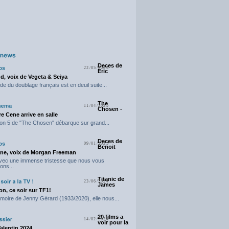
Deces de
22/05/2025
Eric
d, voix de Vegeta & Seiya
e du doublage français est en deuil suite...
The
11/04/2025
Chosen -
e Cene arrive en salle
on 5 de "The Chosen" débarque sur grand...
Deces de
09/01/2025
Benoit
ne, voix de Morgan Freeman
avec une immense tristesse que nous vous
ons...
Titanic de
23/06/2024
James
n, ce soir sur TF1!
moire de Jenny Gérard (1933/2020), elle nous...
20 films a
14/02/2024
voir pour la
Valentin 2024