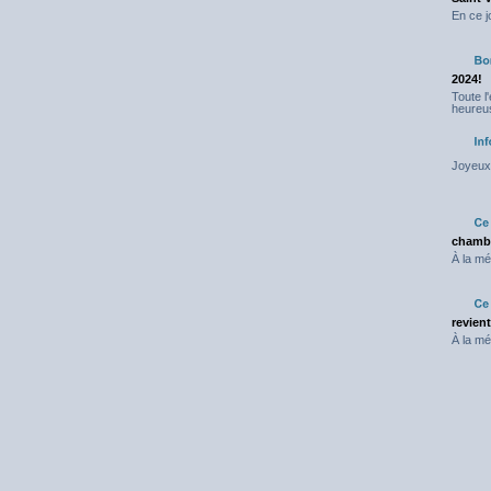
En ce j
2024!
Toute l
heureus
Joyeux 
chambr
À la mé
revien
À la mé