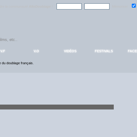
ndre la communauté
AlloDoublage
!
Mémoriser :
V.F
V.O
VIDÉOS
FESTIVALS
FAC
ce du doublage français.