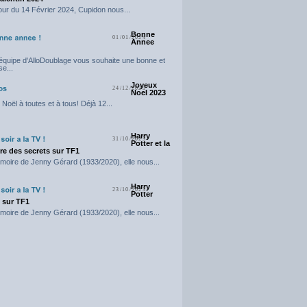
our du 14 Février 2024, Cupidon nous...
Bonne
01/01/2024
Annee
'équipe d'AlloDoublage vous souhaite une bonne et
e...
Joyeux
24/12/2023
Noel 2023
Noël à toutes et à tous! Déjà 12...
Harry
31/10/2023
Potter et la
e des secrets sur TF1
moire de Jenny Gérard (1933/2020), elle nous...
Harry
23/10/2023
Potter
t sur TF1
moire de Jenny Gérard (1933/2020), elle nous...