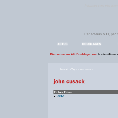
Rejoignez sans plus atte
ACTUS
DOUBLAGES
Bienvenue sur AlloDoublage.com
, le site référen
Accueil
>
Tags
> john cusack
Fiches Films
2012