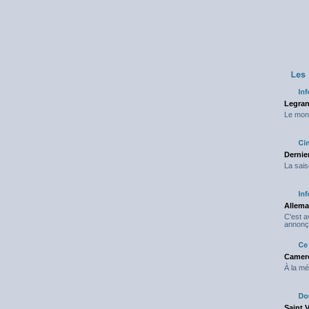
Legran
Le mond
Dernier
La sais
Allema
C'est 
annonç
Camero
À la mé
Saint 