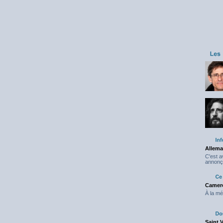
Allema
C'est 
annonç
Camero
À la mé
Saint 