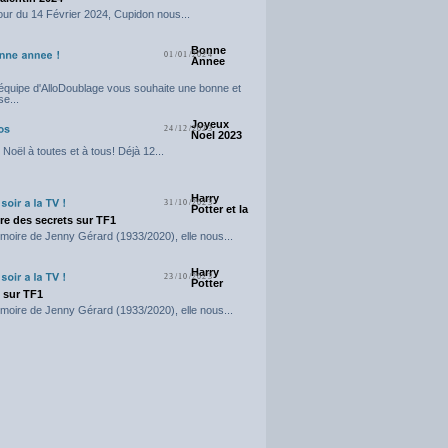
our du 14 Février 2024, Cupidon nous...
Bonne
01/01/2024
Annee
'équipe d'AlloDoublage vous souhaite une bonne et
e...
Joyeux
24/12/2023
Noel 2023
Noël à toutes et à tous! Déjà 12...
Harry
31/10/2023
Potter et la
e des secrets sur TF1
moire de Jenny Gérard (1933/2020), elle nous...
Harry
23/10/2023
Potter
t sur TF1
moire de Jenny Gérard (1933/2020), elle nous...