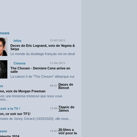
22/05/2025
Deces de Eric Legrand, voix de Vegeta &
Seiya
Le monde du doublage français est en deuil
suite...
11/04/2025
The Chosen - Derniere Cene arrive en
salle
La saison 5 de "The Chosen" débarque sur
grand...
Deces de
09/01/2025
Benoit
ne, voix de Morgan Freeman
avec une immense tristesse que nous vous
ons...
Titanic de
23/06/2024
James
n, ce soir sur TF1!
moire de Jenny Gérard (1933/2020), elle nous...
20 films a
14/02/2024
voir pour la
Valentin 2024