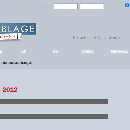
ndre la communauté
AlloDoublage
!
Mémoriser :
S
V.F
V.O
VIDÉOS
FESTIVALS
nce du doublage français.