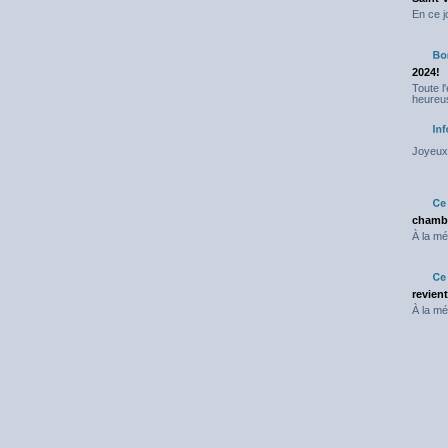
En ce j
2024!
Toute l
heureus
Joyeux 
chambr
À la mé
revien
À la mé