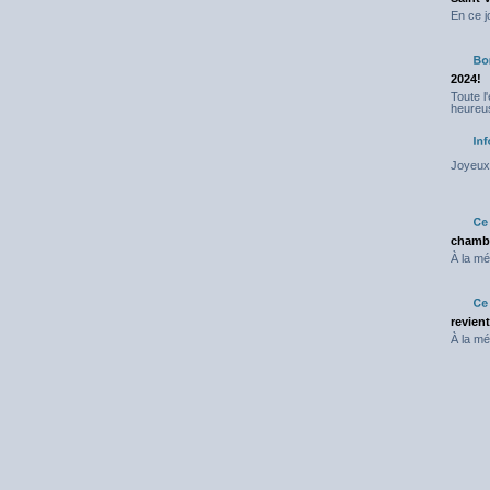
En ce j
2024!
Toute l
heureus
Joyeux 
chambr
À la mé
revien
À la mé