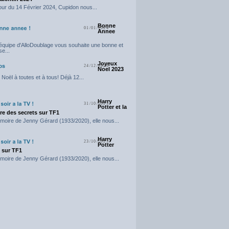
our du 14 Février 2024, Cupidon nous...
Bonne
01/01/2024
Annee
'équipe d'AlloDoublage vous souhaite une bonne et
e...
Joyeux
24/12/2023
Noel 2023
Noël à toutes et à tous! Déjà 12...
Harry
31/10/2023
Potter et la
e des secrets sur TF1
moire de Jenny Gérard (1933/2020), elle nous...
Harry
23/10/2023
Potter
t sur TF1
moire de Jenny Gérard (1933/2020), elle nous...