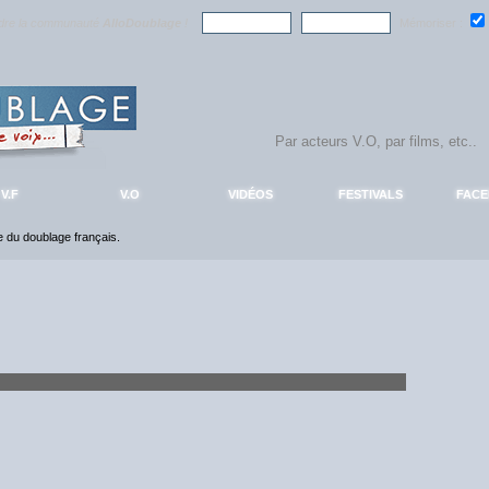
ndre la communauté
AlloDoublage
!
Mémoriser :
V.F
V.O
VIDÉOS
FESTIVALS
FAC
ce du doublage français.