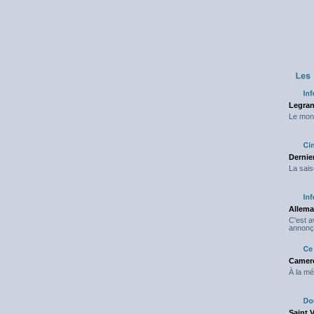
Legran
Le mond
Dernier
La sais
Allema
C'est 
annonç
Camero
À la mé
Saint 