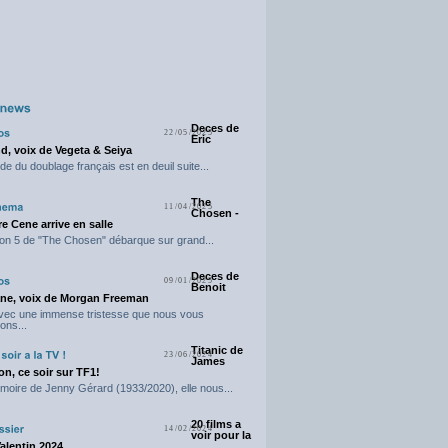
Deces de
22/05/2025
Eric
d, voix de Vegeta & Seiya
e du doublage français est en deuil suite...
The
11/04/2025
Chosen -
e Cene arrive en salle
on 5 de "The Chosen" débarque sur grand...
Deces de
09/01/2025
Benoit
ne, voix de Morgan Freeman
avec une immense tristesse que nous vous
ons...
Titanic de
23/06/2024
James
n, ce soir sur TF1!
moire de Jenny Gérard (1933/2020), elle nous...
20 films a
14/02/2024
voir pour la
Valentin 2024