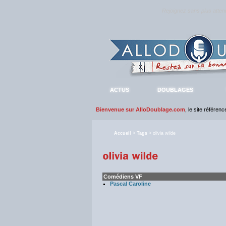
Rejoignez sans plus atte
ACTUS
DOUBLAGES
Bienvenue sur AlloDoublage.com
, le site référen
Accueil
>
Tags
> olivia wilde
Comédiens VF
Pascal Caroline