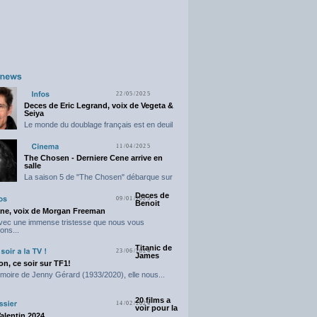
22/05/2025
Deces de Eric Legrand, voix de Vegeta &
Seiya
Le monde du doublage français est en deuil
suite...
11/04/2025
The Chosen - Derniere Cene arrive en
salle
La saison 5 de "The Chosen" débarque sur
grand...
Deces de
09/01/2025
Benoit
ne, voix de Morgan Freeman
avec une immense tristesse que nous vous
ons...
Titanic de
23/06/2024
James
n, ce soir sur TF1!
moire de Jenny Gérard (1933/2020), elle nous...
20 films a
14/02/2024
voir pour la
Valentin 2024