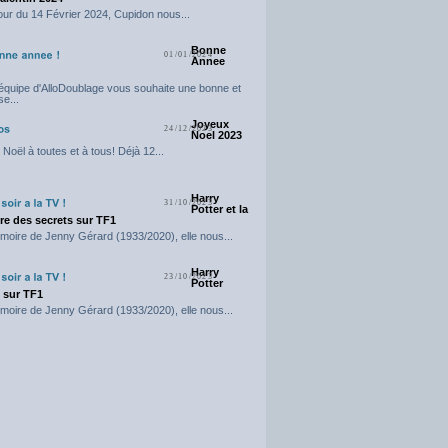
our du 14 Février 2024, Cupidon nous...
Bonne
01/01/2024
Annee
'équipe d'AlloDoublage vous souhaite une bonne et
e...
Joyeux
24/12/2023
Noel 2023
Noël à toutes et à tous! Déjà 12...
Harry
31/10/2023
Potter et la
e des secrets sur TF1
moire de Jenny Gérard (1933/2020), elle nous...
Harry
23/10/2023
Potter
t sur TF1
moire de Jenny Gérard (1933/2020), elle nous...