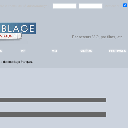
ndre la communauté
AlloDoublage
!
Mémoriser :
S
V.F
V.O
VIDÉOS
FESTIVALS
nce du doublage français.