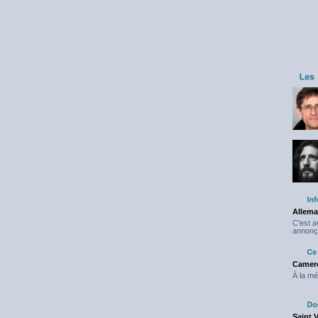
Allema
C'est 
annonç
Camero
À la mé
Saint 