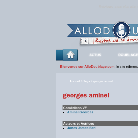
Rejoignez sans plus atte
ACTUS
DOUBLAGE
Bienvenue sur AlloDoublage.com
, le site référe
Accueil
>
Tags
> georges aminel
Comédiens VF
Aminel Georges
Acteurs et Actrices
Jones James Earl