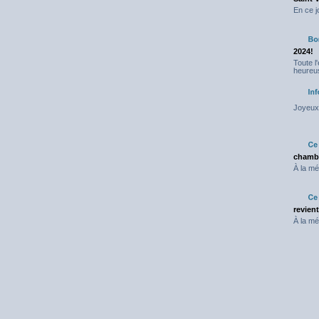
En ce j
2024!
Toute l
heureus
Joyeux 
chambr
À la mé
revien
À la mé