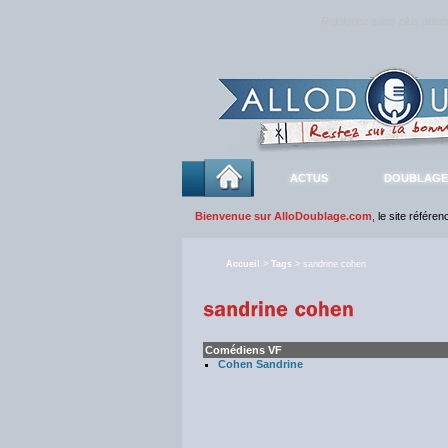
Rejoignez sans plus atte
ACTUS
DOUBLAGE
Bienvenue sur AlloDoublage.com
, le site référe
Accueil
>
Tags
> sandrine cohen
Comédiens VF
Cohen Sandrine