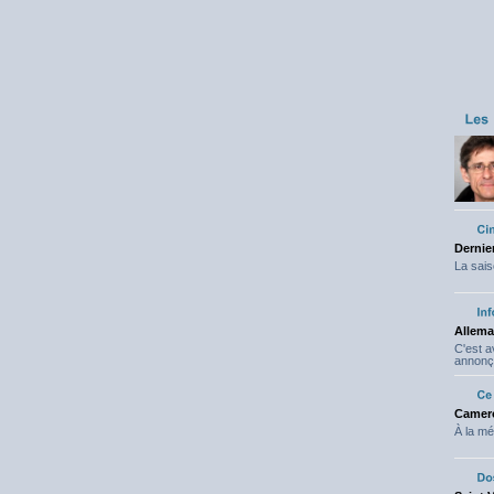
Dernier
La sais
Allema
C'est 
annonç
Camero
À la mé