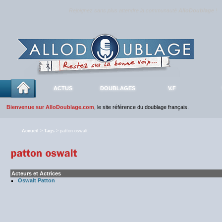
Rejoignez sans plus attendre la communauté
AlloDoublage
!
ACTUS
DOUBLAGES
V.F
Bienvenue sur AlloDoublage.com
, le site référence du doublage français.
Accueil
>
Tags
> patton oswalt
Acteurs et Actrices
Oswalt Patton