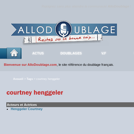
Rejoignez sans plus attendre la communauté
AlloDoublage
!
ACTUS
DOUBLAGES
V.F
Bienvenue sur AlloDoublage.com
, le site référence du doublage français.
Accueil
>
Tags
> courtney henggeler
Acteurs et Actrices
Henggeler Courtney