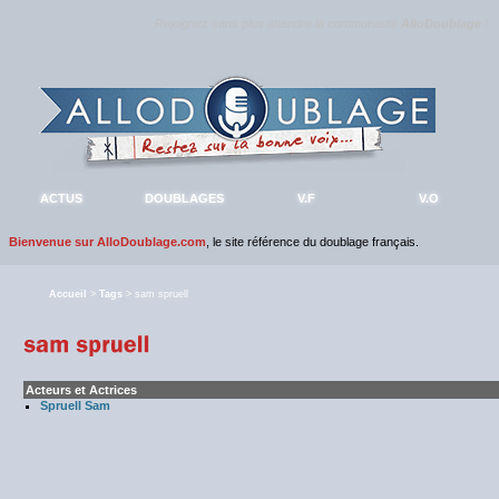
Rejoignez sans plus attendre la communauté
AlloDoublage
!
ACTUS
DOUBLAGES
V.F
V.O
Bienvenue sur AlloDoublage.com
, le site référence du doublage français.
Accueil
>
Tags
> sam spruell
Acteurs et Actrices
Spruell Sam