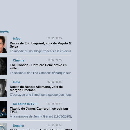
22/05/2025
Deces de Eric Legrand, voix de Vegeta &
Seiya
Le monde du doublage français est en deuil
suite...
11/04/2025
The Chosen - Derniere Cene arrive en
salle
La saison 5 de "The Chosen" débarque sur
grand...
09/01/2025
Deces de Benoit Allemane, voix de
Morgan Freeman
C'est avec une immense tristesse que nous
vous annonçons...
23/06/2024
Titanic de James Cameron, ce soir sur
TF1!
À la mémoire de Jenny Gérard (1933/2020),
elle nous...
14/02/2024