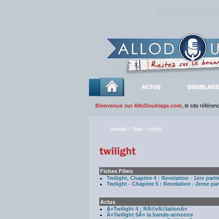
Rejoignez sans plus atte
ACTUS
DOUBLAGE
Bienvenue sur AlloDoublage.com
, le site référe
Accueil
>
Tags
> twilight
Fiches Films
Twilight, Chapitre 4 : Revelation - 1ere parti
Twilight - Chapitre 5 : Revelation - 2eme par
Actus
Â«Twilight 4 : RÃ©vÃ©lationÂ»
Â«Twilight 5Â» la bande-annonce