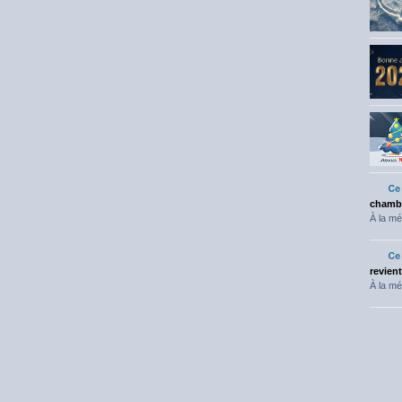
chambr
À la mé
revien
À la mé