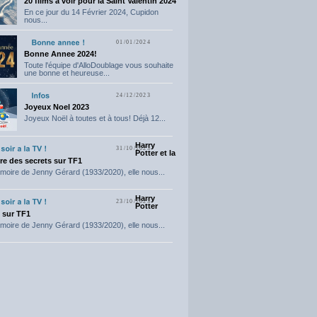
20 films a voir pour la Saint Valentin 2024
En ce jour du 14 Février 2024, Cupidon
nous...
01/01/2024
Bonne Annee 2024!
Toute l'équipe d'AlloDoublage vous souhaite
une bonne et heureuse...
24/12/2023
Joyeux Noel 2023
Joyeux Noël à toutes et à tous! Déjà 12...
Harry
31/10/2023
Potter et la
e des secrets sur TF1
moire de Jenny Gérard (1933/2020), elle nous...
Harry
23/10/2023
Potter
t sur TF1
moire de Jenny Gérard (1933/2020), elle nous...