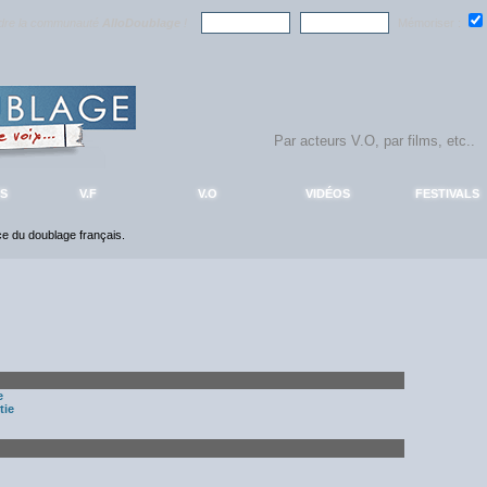
ndre la communauté
AlloDoublage
!
Mémoriser :
S
V.F
V.O
VIDÉOS
FESTIVALS
nce du doublage français.
e
tie