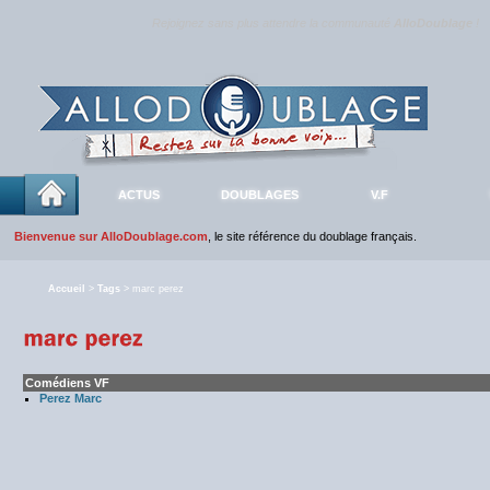
Rejoignez sans plus attendre la communauté
AlloDoublage
!
ACTUS
DOUBLAGES
V.F
Bienvenue sur AlloDoublage.com
, le site référence du doublage français.
Accueil
>
Tags
> marc perez
Comédiens VF
Perez Marc