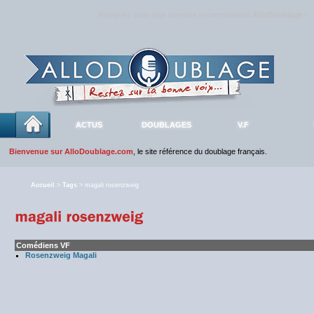
Rejoignez sans plus attendre la communauté
AlloDoublage
!
ACTUS
DOUBLAGES
V.F
Bienvenue sur AlloDoublage.com
, le site référence du doublage français.
Accueil
>
Tags
> magali rosenzweig
Comédiens VF
Rosenzweig Magali