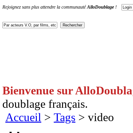
Rejoignez sans plus attendre la communauté
AlloDoublage
!
ACTUS
DOUBLAGES
V.F
V.O
FACEBOOK
CONTACT
Bienvenue sur AlloDoubl
doublage français.
Accueil
>
Tags
> video