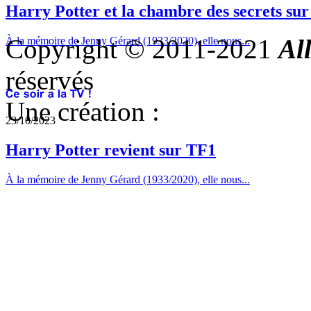
Harry Potter et la chambre des secrets su
Copyright © 2011-2021
Al
À la mémoire de Jenny Gérard (1933/2020), elle nous...
réservés
Une création :
23/10/2023
Harry Potter revient sur TF1
À la mémoire de Jenny Gérard (1933/2020), elle nous...