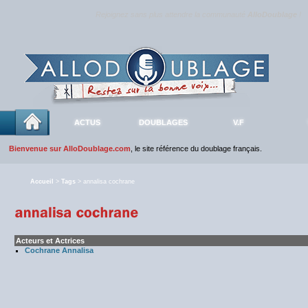
Rejoignez sans plus attendre la communauté
AlloDoublage
!
ACTUS
DOUBLAGES
V.F
Bienvenue sur AlloDoublage.com
, le site référence du doublage français.
Accueil
>
Tags
> annalisa cochrane
Acteurs et Actrices
Cochrane Annalisa