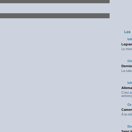
Legran
Le mond
Dernier
La sais
Allema
C'est 
annonç
Camero
À la mé
Saint 