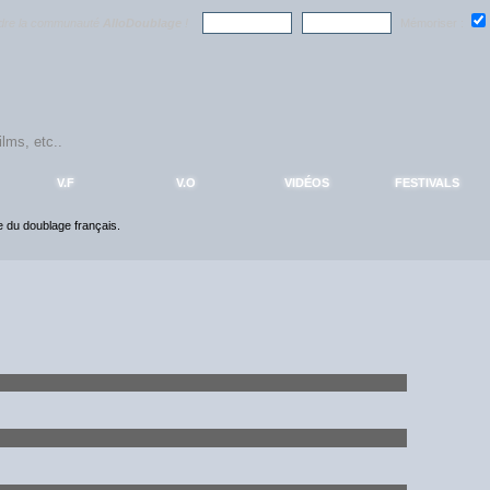
ndre la communauté
AlloDoublage
!
Mémoriser :
V.F
V.O
VIDÉOS
FESTIVALS
ce du doublage français.