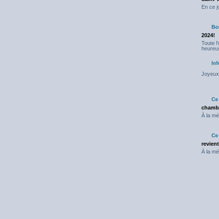
En ce j
2024!
Toute l
heureus
Joyeux 
chambr
À la mé
revien
À la mé