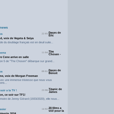
Deces de
22/05/2025
Eric
d, voix de Vegeta & Seiya
e du doublage français est en deuil suite...
The
11/04/2025
Chosen -
e Cene arrive en salle
on 5 de "The Chosen" débarque sur grand...
Deces de
09/01/2025
Benoit
ne, voix de Morgan Freeman
avec une immense tristesse que nous vous
ons...
Titanic de
23/06/2024
James
n, ce soir sur TF1!
moire de Jenny Gérard (1933/2020), elle nous...
20 films a
14/02/2024
voir pour la
Valentin 2024