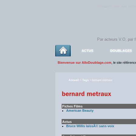
Rejoignez sans plus atte
ACTUS
DOUBLAGES
Bienvenue sur AlloDoublage.com
, le site référen
Accueil
>
Tags
> bernard metraux
Fiches Films
American Beauty
Actus
Bruce Willis laissÃ© sans voix