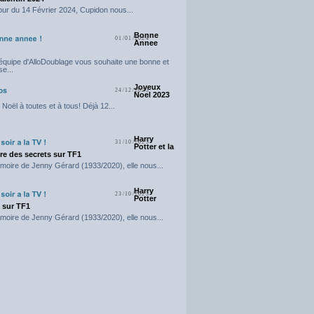
our du 14 Février 2024, Cupidon nous...
Bonne
01/01/2024
Annee
'équipe d'AlloDoublage vous souhaite une bonne et
e...
Joyeux
24/12/2023
Noel 2023
Noël à toutes et à tous! Déjà 12...
Harry
31/10/2023
Potter et la
e des secrets sur TF1
moire de Jenny Gérard (1933/2020), elle nous...
Harry
23/10/2023
Potter
t sur TF1
moire de Jenny Gérard (1933/2020), elle nous...