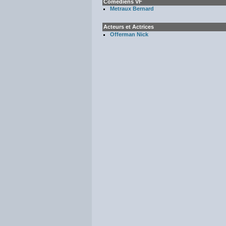
Comédiens VF
Metraux Bernard
Acteurs et Actrices
Offerman Nick