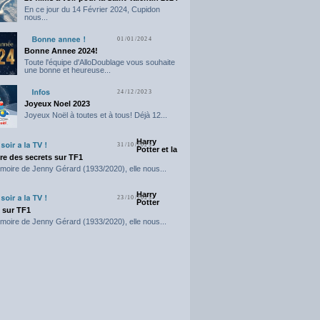
En ce jour du 14 Février 2024, Cupidon
nous...
01/01/2024
Bonne Annee 2024!
Toute l'équipe d'AlloDoublage vous souhaite
une bonne et heureuse...
24/12/2023
Joyeux Noel 2023
Joyeux Noël à toutes et à tous! Déjà 12...
Harry
31/10/2023
Potter et la
e des secrets sur TF1
moire de Jenny Gérard (1933/2020), elle nous...
Harry
23/10/2023
Potter
t sur TF1
moire de Jenny Gérard (1933/2020), elle nous...