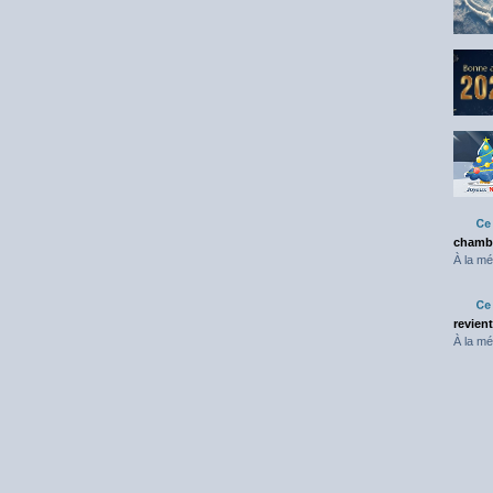
chambr
À la mé
revien
À la mé