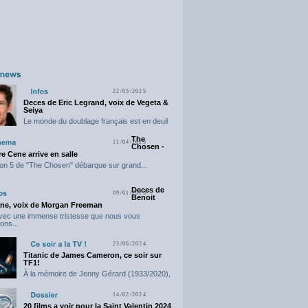
22/05/2025
Deces de Eric Legrand, voix de Vegeta &
Seiya
Le monde du doublage français est en deuil
suite...
The
11/04/2025
Chosen -
e Cene arrive en salle
on 5 de "The Chosen" débarque sur grand...
Deces de
09/01/2025
Benoit
ne, voix de Morgan Freeman
avec une immense tristesse que nous vous
ons...
23/06/2024
Titanic de James Cameron, ce soir sur
TF1!
À la mémoire de Jenny Gérard (1933/2020),
elle nous...
14/02/2024
20 films a voir pour la Saint Valentin 2024