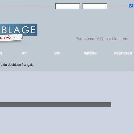
ndre la communauté
AlloDoublage
!
Mémoriser :
S
V.F
V.O
VIDÉOS
FESTIVALS
nce du doublage français.