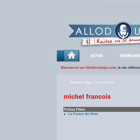
Rejoignez sans plus atte
ACTUS
DOUBLAGE
Bienvenue sur AlloDoublage.com
, le site référe
Accueil
>
Tags
> michel francois
Fiches Films
La Fureur de Vivre