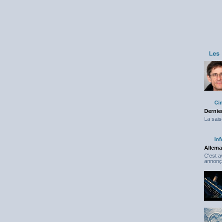
Dernier
La sais
Allema
C'est 
annonç