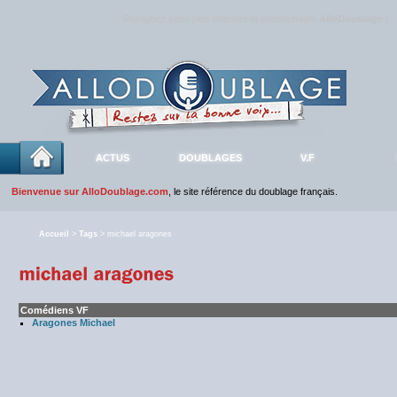
Rejoignez sans plus attendre la communauté
AlloDoublage
!
ACTUS
DOUBLAGES
V.F
Bienvenue sur AlloDoublage.com
, le site référence du doublage français.
Accueil
>
Tags
> michael aragones
Comédiens VF
Aragones Michael