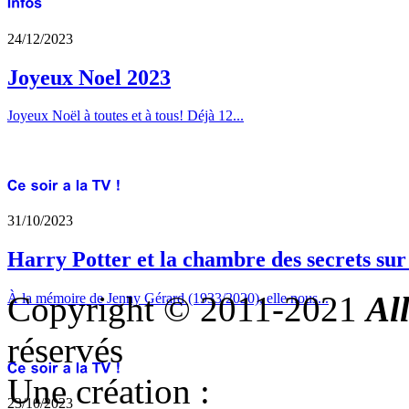
24/12/2023
Joyeux Noel 2023
Joyeux Noël à toutes et à tous! Déjà 12...
31/10/2023
Harry Potter et la chambre des secrets su
Copyright © 2011-2021
Al
À la mémoire de Jenny Gérard (1933/2020), elle nous...
réservés
Une création :
23/10/2023