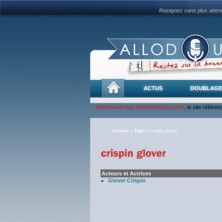
Rejoignez sans plus atte
ACTUS
DOUBLAGE
Bienvenue sur AlloDoublage.com
, le site référe
Accueil
>
Tags
> crispin glover
Acteurs et Actrices
Glover Crispin