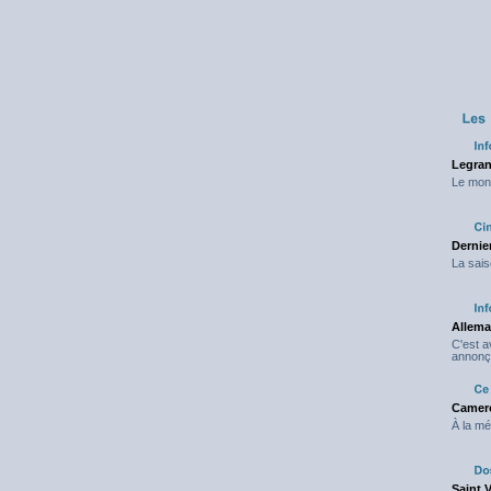
Legran
Le mond
Dernier
La sais
Allema
C'est 
annonç
Camero
À la mé
Saint 