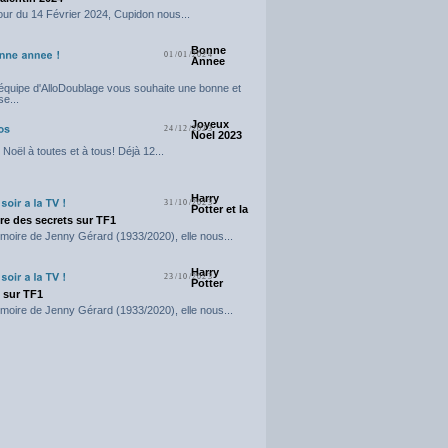
our du 14 Février 2024, Cupidon nous...
Bonne
01/01/2024
Annee
'équipe d'AlloDoublage vous souhaite une bonne et
e...
Joyeux
24/12/2023
Noel 2023
Noël à toutes et à tous! Déjà 12...
Harry
31/10/2023
Potter et la
e des secrets sur TF1
moire de Jenny Gérard (1933/2020), elle nous...
Harry
23/10/2023
Potter
t sur TF1
moire de Jenny Gérard (1933/2020), elle nous...