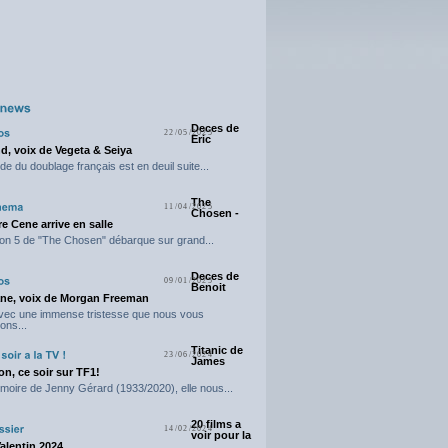
Deces de
22/05/2025
Eric
d, voix de Vegeta & Seiya
e du doublage français est en deuil suite...
The
11/04/2025
Chosen -
e Cene arrive en salle
on 5 de "The Chosen" débarque sur grand...
Deces de
09/01/2025
Benoit
ne, voix de Morgan Freeman
avec une immense tristesse que nous vous
ons...
Titanic de
23/06/2024
James
n, ce soir sur TF1!
moire de Jenny Gérard (1933/2020), elle nous...
20 films a
14/02/2024
voir pour la
Valentin 2024