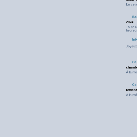
En ce j
2024!
Toute l
heureus
Joyeux 
chambr
À la mé
revien
À la mé