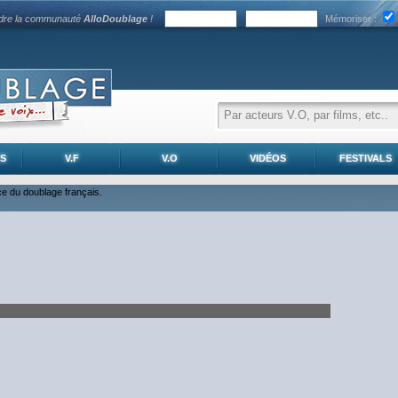
ndre la communauté
AlloDoublage
!
Mémoriser :
S
V.F
V.O
VIDÉOS
FESTIVALS
nce du doublage français.