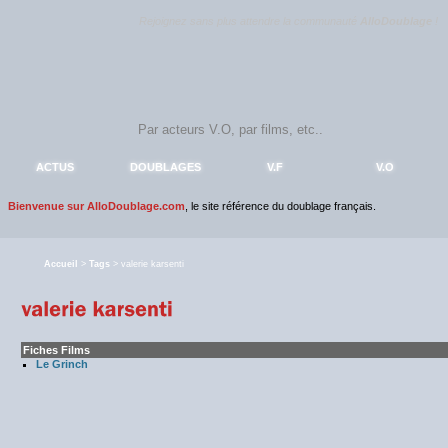
Rejoignez sans plus attendre la communauté
AlloDoublage
!
ACTUS
DOUBLAGES
V.F
V.O
Bienvenue sur AlloDoublage.com
, le site référence du doublage français.
Accueil
>
Tags
> valerie karsenti
Fiches Films
Le Grinch