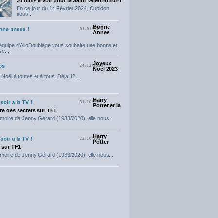
20 films a voir pour la Saint Valentin 2024
En ce jour du 14 Février 2024, Cupidon
nous...
Bonne
01/01/2024
Annee
'équipe d'AlloDoublage vous souhaite une bonne et
e...
Joyeux
24/12/2023
Noel 2023
Noël à toutes et à tous! Déjà 12...
Harry
31/10/2023
Potter et la
e des secrets sur TF1
moire de Jenny Gérard (1933/2020), elle nous...
Harry
23/10/2023
Potter
t sur TF1
moire de Jenny Gérard (1933/2020), elle nous...