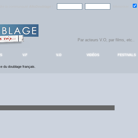
ndre la communauté
AlloDoublage
!
Mémoriser :
S
V.F
V.O
VIDÉOS
FESTIVALS
nce du doublage français.