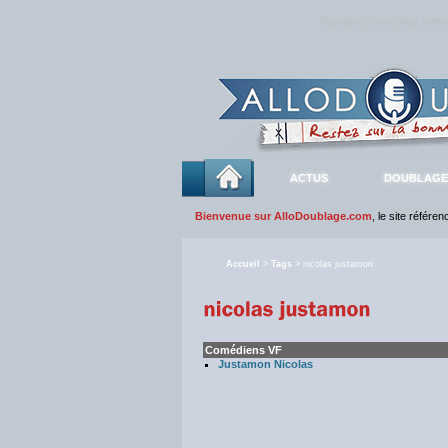
Rejoignez sans plus atte
ACTUS
DOUBLAGE
Bienvenue sur AlloDoublage.com
, le site référe
Accueil
>
Tags
> nicolas justamon
Comédiens VF
Justamon Nicolas