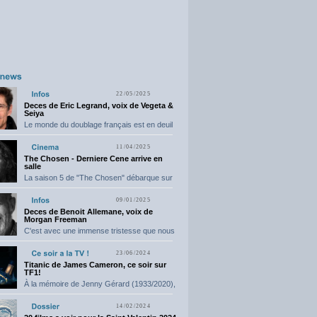
22/05/2025
Deces de Eric Legrand, voix de Vegeta &
Seiya
Le monde du doublage français est en deuil
suite...
11/04/2025
The Chosen - Derniere Cene arrive en
salle
La saison 5 de "The Chosen" débarque sur
grand...
09/01/2025
Deces de Benoit Allemane, voix de
Morgan Freeman
C'est avec une immense tristesse que nous
vous annonçons...
23/06/2024
Titanic de James Cameron, ce soir sur
TF1!
À la mémoire de Jenny Gérard (1933/2020),
elle nous...
14/02/2024