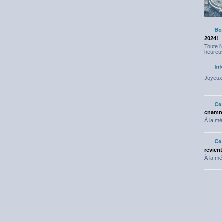
2024!
Toute l
heureus
Joyeux 
chambr
À la mé
revien
À la mé