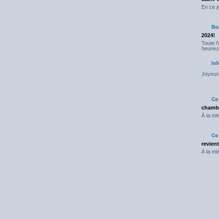
En ce j
2024!
Toute l
heureus
Joyeux 
chambr
À la mé
revien
À la mé