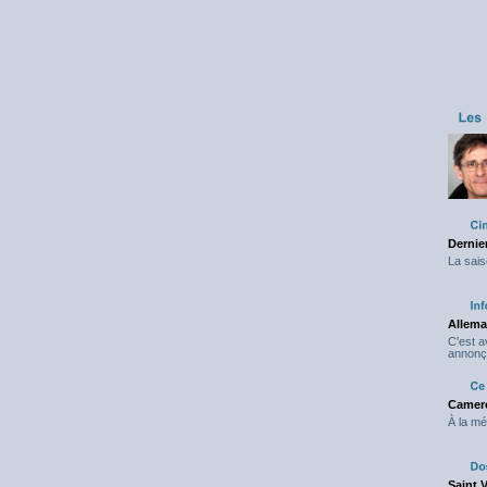
Dernier
La sais
Allema
C'est 
annonç
Camero
À la mé
Saint 