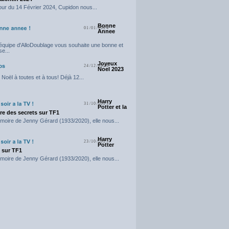
our du 14 Février 2024, Cupidon nous...
Bonne
01/01/2024
Annee
'équipe d'AlloDoublage vous souhaite une bonne et
e...
Joyeux
24/12/2023
Noel 2023
Noël à toutes et à tous! Déjà 12...
Harry
31/10/2023
Potter et la
e des secrets sur TF1
moire de Jenny Gérard (1933/2020), elle nous...
Harry
23/10/2023
Potter
t sur TF1
moire de Jenny Gérard (1933/2020), elle nous...