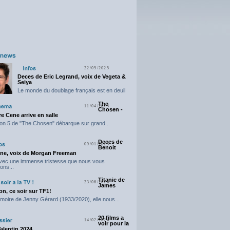
22/05/2025
Deces de Eric Legrand, voix de Vegeta &
Seiya
Le monde du doublage français est en deuil
suite...
The
11/04/2025
Chosen -
e Cene arrive en salle
on 5 de "The Chosen" débarque sur grand...
Deces de
09/01/2025
Benoit
ne, voix de Morgan Freeman
avec une immense tristesse que nous vous
ons...
Titanic de
23/06/2024
James
n, ce soir sur TF1!
moire de Jenny Gérard (1933/2020), elle nous...
20 films a
14/02/2024
voir pour la
Valentin 2024