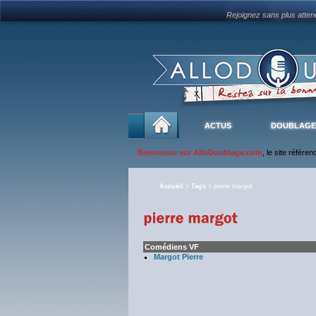
Rejoignez sans plus atte
ACTUS
DOUBLAGE
Bienvenue sur AlloDoublage.com
, le site référe
Accueil
>
Tags
> pierre margot
Comédiens VF
Margot Pierre