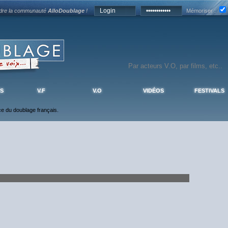
ndre la communauté
AlloDoublage
!
Mémoriser :
S
V.F
V.O
VIDÉOS
FESTIVALS
nce du doublage français.