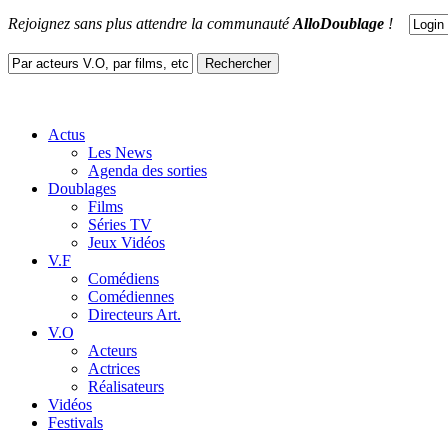
Rejoignez sans plus attendre la communauté
AlloDoublage
!
Actus
Les News
Agenda des sorties
Doublages
Films
Séries TV
Jeux Vidéos
V.F
Comédiens
Comédiennes
Directeurs Art.
V.O
Acteurs
Actrices
Réalisateurs
Vidéos
Festivals