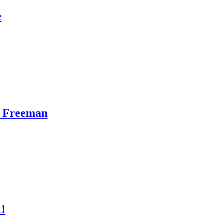
e
n Freeman
1!