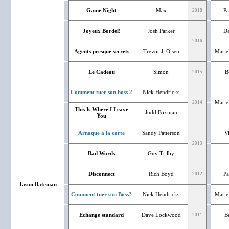
Game Night
Max
Pa
2018
Joyeux Bordel!
Josh Parker
Da
2016
Agents presque secrets
Trevor J. Olsen
Marie
Le Cadeau
Simon
B
2015
Comment tuer son boss 2
Nick Hendricks
Marie
2014
This Is Where I Leave
Judd Foxman
You
Arnaque à la carte
Sandy Patterson
V
2013
Bad Words
Guy Trilby
Disconnect
Rich Boyd
Pa
2012
Jason Bateman
Comment tuer son Boss?
Nick Hendricks
Marie
Echange standard
Dave Lockwood
Bé
2011