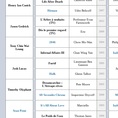
Cameron Kane
Dom
2009
Life After Death
Henry Ian Cusick
Hitman
Udre Belicoff
V
2007
L'Arbre à souhaits
Professeur Evan
2012
(TV)
Farnsworth
Jason Gedrick
Dès le premier regard
Eric
2009
(TV)
2046
Chow Mo-Wan
Phil
2004
Tony Chiu Wai
Leung
Infernal Affairs III
Chan Wing Yan
Isa
2003
Lieutenant Ben
Furtif
2005
Gannon
Josh Lucas
J
Hulk
Glenn Talbot
2003
Dreamcatcher :
Pete Moore
2003
L'Attrape-rêves
Timothy Olyphant
60 Secondes Chrono
Inspecteur Drycoff
Mi
2000
It's All About Love
Marciello
Isa
2003
Sean Penn
Le Poids de l'eau
Thomas Janes
2000