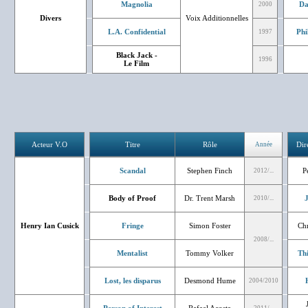
Magnolia
Da
2000
Divers
Voix Additionnelles
L.A. Confidential
Phi
1997
Black Jack -
1996
Le Film
Acteur V.O
Titre
Rôle
Dir
Année
Scandal
Stephen Finch
P
2012/...
Body of Proof
Dr. Trent Marsh
J
2010/...
Henry Ian Cusick
Fringe
Simon Foster
Chr
2008/...
Mentalist
Tommy Volker
Th
Lost, les disparus
Desmond Hume
2004/2010