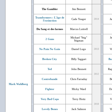
The Gambler
Jim Bennett
Transformers : L'âge de
Cade Yeager
J
2014
l'extinction
Du Sang et des larmes
Marcus Luttrell
Michael "Stig"
J
2 Guns
Stigman
No Pain No Gain
Daniel Lugo
V
2013
Broken City
Billy Taggart
Ba
Ted
John Bennett
Rap
2012
Contrebande
Chris Farraday
Bé
Mark Wahlberg
Fighter
Micky Ward
Da
Very Bad Cops
Terry Hoitz
V
2010
Lovely Bones
Jack Salmon
V