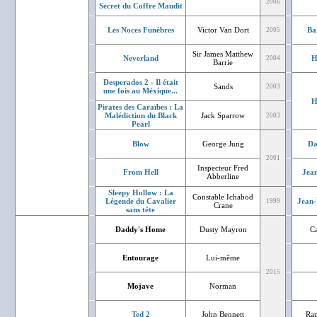
2006
Secret du Coffre Maudit
Les Noces Funèbres
Victor Van Dort
Ba
2005
Sir James Matthew
Neverland
H
2004
Barrie
Desperados 2 - Il était
Sands
2003
une fois au Méxique...
H
Pirates des Caraïbes : La
Malédiction du Black
Jack Sparrow
2003
Pearl
Blow
George Jung
Da
2001
Inspecteur Fred
From Hell
Jean
Abberline
Sleepy Hollow : La
Constable Ichabod
Légende du Cavalier
Jean-
1999
Crane
sans tête
Daddy's Home
Dusty Mayron
Ca
Entourage
Lui-même
2015
Mojave
Norman
Ted 2
John Bennett
Rap