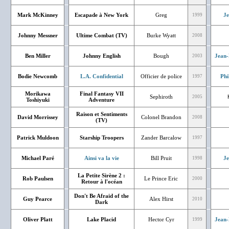
Mark McKinney
Escapade à New York
Greg
J
1999
Johnny Messner
Ultime Combat (TV)
Burke Wyatt
2008
Ben Miller
Johnny English
Bough
Jean-
2003
Bodie Newcomb
L.A. Confidential
Officier de police
Phi
1997
Morikawa
Final Fantasy VII
Sephiroth
2005
Toshiyuki
Adventure
Raison et Sentiments
David Morrissey
Colonel Brandon
2008
(TV)
Patrick Muldoon
Starship Troopers
Zander Barcalow
1997
Michael Paré
Ainsi va la vie
Bill Pruit
J
1998
La Petite Sirène 2 :
Rob Paulsen
Le Prince Eric
2000
Retour à l'océan
Don't Be Afraid of the
Guy Pearce
Alex Hirst
2010
Dark
Oliver Platt
Lake Placid
Hector Cyr
Jean-
1999