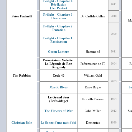
Twilight - Chapitre 4 :
Révélation
2011
(1er Partie)
Twilight - Chapitre 3 :
Peter Facinelli
Dr. Carlisle Cullen
2010
Hésitation
Ma
Twilight - Chapitre 2 :
Tentation
2009
Twilight - Chapitre 1 :
Fascination
Green Lantern
Hammond
2011
Présentateur Vedette :
La Légende de Ron
Présentateur de JT
R
2004
Burgundy
Tim Robbins
Code 46
William Geld
2003
Mystic River
Dave Boyle
J
Le Grand Saut
Norville Barnes
1994
(Redoublage)
The Flowers of War
John Miller
Sta
2012
Christian Bale
Le Songe d'une nuit d'été
Demetrius
1999