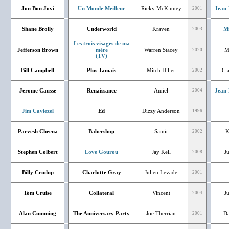
Jon Bon Jovi
Un Monde Meilleur
Ricky McKinney
Jean-
2001
Shane Brolly
Underworld
Kraven
Mi
2003
Les trois visages de ma
Jefferson Brown
mère
Warren Stacey
M
2020
(TV)
Bill Campbell
Plus Jamais
Mitch Hiller
Cl
2002
Jerome Causse
Renaissance
Amiel
Jean-
2004
Jim Caviezel
Ed
Dizzy Anderson
1996
Parvesh Cheena
Babershop
Samir
K
2002
Stephen Colbert
Love Gourou
Jay Kell
J
2008
Billy Crudup
Charlotte Gray
Julien Levade
2001
Tom Cruise
Collateral
Vincent
J
2004
Alan Cumming
The Anniversary Party
Joe Therrian
Da
2001