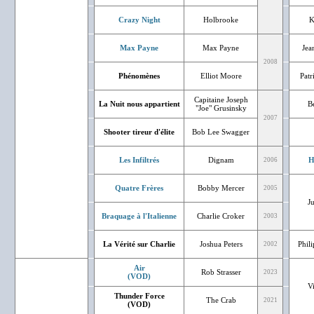
Crazy Night
Holbrooke
K
Max Payne
Max Payne
Jea
2008
Phénomènes
Elliot Moore
Patr
Capitaine Joseph
La Nuit nous appartient
Bé
"Joe" Grusinsky
2007
Shooter tireur d'élite
Bob Lee Swagger
Les Infiltrés
Dignam
H
2006
Quatre Frères
Bobby Mercer
2005
J
Braquage à l'Italienne
Charlie Croker
2003
La Vérité sur Charlie
Joshua Peters
Phil
2002
Air
Rob Strasser
2023
(VOD)
V
Thunder Force
The Crab
2021
(VOD)