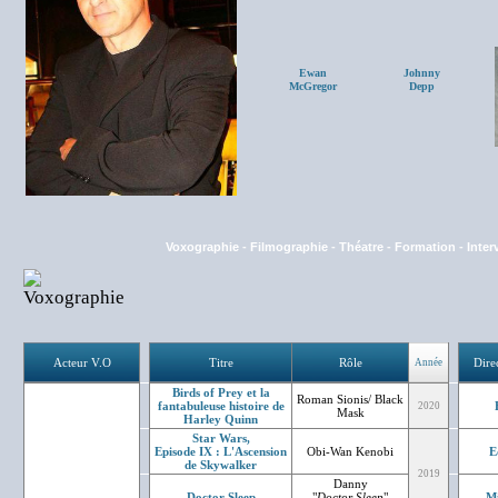
Ewan
Johnny
McGregor
Depp
Voxographie
-
Filmographie
-
Théatre
-
Formation
-
Inter
Acteur V.O
Titre
Rôle
Dire
Année
Birds of Prey et la
Roman Sionis/ Black
fantabuleuse histoire de
2020
Mask
Harley Quinn
Star Wars,
Episode IX : L'Ascension
Obi-Wan Kenobi
E
de Skywalker
2019
Danny
Doctor Sleep
"
Doctor Sleep
"
Mi