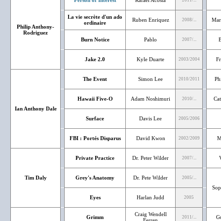
Person of Interest
Rafael Acosta
2011/...
La vie secrète d'un ado
Ruben Enriquez
Mar
2008/...
ordinaire
Philip Anthony-
Rodriguez
Burn Notice
Pablo
B
2007/...
Jake 2.0
Kyle Duarte
Fr
2003/2004
The Event
Simon Lee
Ph
2010/2011
Hawaii Five-O
Adam Noshimuri
Cat
2010/...
Ian Anthony Dale
Surface
Davis Lee
2005/2006
FBI : Portés Disparus
David Kwon
M
2002/2009
Private Practice
Dr. Peter Wilder
2007/...
Tim Daly
Grey's Anatomy
Dr. Pete Wilder
2005/...
Sop
Eyes
Harlan Judd
2005
Craig Wendell
Grimm
Gu
2011/...
Ferren