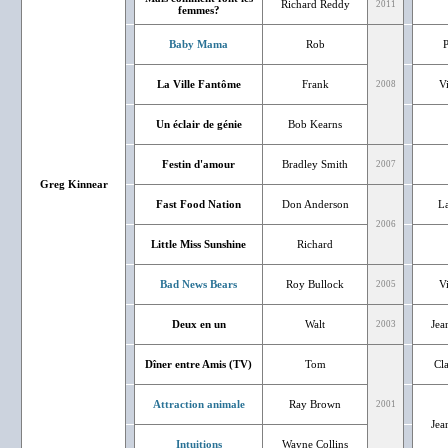
Richard Reddy
2011
femmes?
Baby Mama
Rob
P
La Ville Fantôme
Frank
V
2008
Un éclair de génie
Bob Kearns
Festin d'amour
Bradley Smith
2007
Greg Kinnear
Fast Food Nation
Don Anderson
La
2006
Little Miss Sunshine
Richard
Bad News Bears
Roy Bullock
V
2005
Deux en un
Walt
Jea
2003
Dîner entre Amis (TV)
Tom
Cl
Attraction animale
Ray Brown
2001
Jea
Intuitions
Wayne Collins