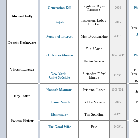
Capitaine Bryan
Generation Kill
Ph
2008
Patterson
Michael Kelly
Inspecteur Bobby
Kojak
2005
Crocker
Jean-
J
Person of Interest
Nick Breckenridge
2011/...
Donnie Keshawarz
Yusuf Auda
24 Heures Chrono
Ph
2001/2010
Hector Salazar
Vincent Laresca
Ph
New York :
Alejandro "
Alex
"
Jean-
1999/...
Unité Spéciale
Munoz
B
Hannah Montana
Principal Luger
2006/2011
S
Ray Liotta
Dossier Smith
Bobby Stevens
M
2006
Elementary
Tim Spalding
2012/...
Stevens Sheffer
Cat
The Good Wife
Pete
2009/...