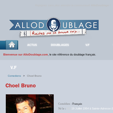
Rejoignez sans plus attendre la communauté
AlloDoublage
!
ACTUS
DOUBLAGES
V.F
Bienvenue sur AlloDoublage.com
, le site référence du doublage français.
Comediens
>
Choel Bruno
Comédien
: Français
Né le
:
NC
19 Juillet 1954 à Sainte-Adresse 