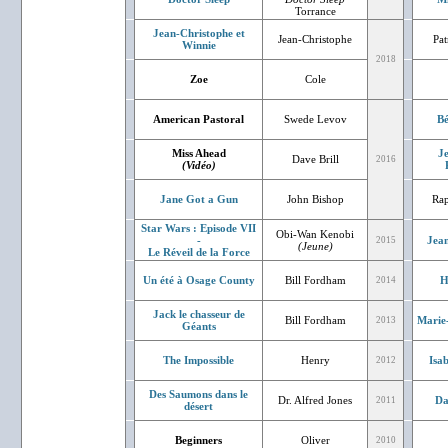
Torrance
Jean-Christophe et
Jean-Christophe
Pat
Winnie
2018
Zoe
Cole
American Pastoral
Swede Levov
Bé
Miss Ahead
J
Dave Brill
2016
(Vidéo)
Jane Got a Gun
John Bishop
Rap
Star Wars : Episode VII
Obi-Wan Kenobi
-
Jean
2015
(Jeune)
Le Réveil de la Force
Un été à Osage County
Bill Fordham
H
2014
Jack le chasseur de
Bill Fordham
Marie
2013
Géants
The Impossible
Henry
Isa
2012
Des Saumons dans le
Dr. Alfred Jones
Da
2011
désert
Beginners
Oliver
2010