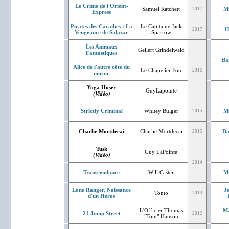
Le Crime de l'Orient-
Samuel Ratchett
Mi
2017
Express
Pirates des Caraïbes : La
Le Capitaine Jack
H
2017
Vengeance de Salazar
Sparrow
Les Animaux
Gellert Grindelwald
Fantastiques
Ba
Alice de l'autre côté du
Le Chapelier Fou
2016
miroir
Yoga Hoser
GuyLapointe
(Vidéo)
Strictly Criminal
Whitey Bulger
Mi
2015
Charlie Mortdecai
Charlie Mortdecai
Da
2015
Tusk
Guy LaPointe
(Vidéo)
2014
Transcendance
Will Caster
Mi
Lone Ranger, Naissance
J
Tonto
2013
d'un Héros
L'Officier Thomas
Ma
21 Jump Street
2012
"Tom" Hanson