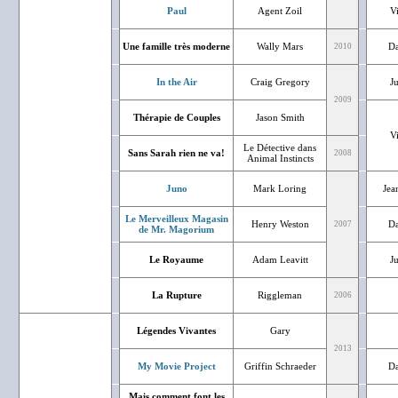
Paul
Agent Zoil
V
Une famille très moderne
Wally Mars
Da
2010
In the Air
Craig Gregory
J
2009
Thérapie de Couples
Jason Smith
V
Le Détective dans
Sans Sarah rien ne va!
2008
Animal Instincts
Juno
Mark Loring
Jea
Le Merveilleux Magasin
Henry Weston
Da
2007
de Mr. Magorium
Le Royaume
Adam Leavitt
J
La Rupture
Riggleman
2006
Légendes Vivantes
Gary
2013
My Movie Project
Griffin Schraeder
Da
Mais comment font les