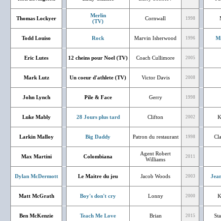
Merlin
Thomas Lockyer
Cornwall
1998
(TV)
Todd Louiso
Rock
Marvin Isherwood
Mi
1996
Eric Lutes
12 cheins pour Noel (TV)
Coach Cullimore
2005
Mark Lutz
Un coeur d'athlete (TV)
Victor Davis
2008
John Lynch
Pile & Face
Gerry
1998
Luke Mably
28 Jours plus tard
Clifton
K
2002
Larkin Malloy
Big Daddy
Patron du restaurant
Cl
1998
Agent Robert
Max Martini
Colombiana
2011
Williams
Dylan McDermott
Le Maitre du jeu
Jacob Woods
Jean
2003
Matt McGrath
Boy's don't cry
Lonny
K
2000
Ben McKenzie
Teach Me Love
Brian
Sta
2015