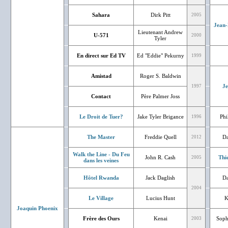
Sahara
Dirk Pitt
2005
Jean-
Lieutenant Andrew
U-571
2000
Tyler
En direct sur Ed TV
Ed "Eddie" Pekurny
1999
Amistad
Roger S. Baldwin
J
1997
Contact
Père Palmer Joss
Le Droit de Tuer?
Jake Tyler Brigance
Phi
1996
The Master
Freddie Quell
Da
2012
Walk the Line - Du Feu
John R. Cash
Thi
2005
dans les veines
Hôtel Rwanda
Jack Daglish
Da
2004
Le Village
Lucius Hunt
K
Joaquin Phoenix
Frère des Ours
Kenai
Soph
2003