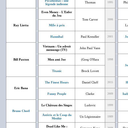
Pocahontas : une
Thomas
Phi
1995
légende indienne
Even Money - L'Enfer
du Jeu
Tom Carver
2006
Ray Liotta
Mi$e à prix
La
Hannibal
Paul Krendler
J
2001
Vietnam : Un adroit
John Paul Vann
mensonge (TV)
Bill Paxton
Mon ami Joe
(Greg O'Hara
1998
J
Titanic
Brock Lovett
The Finest Hours
Daniel Cluff
H
2015
Eric Bana
Funny People
Clarke
Isa
2009
Le Château des Singes
Ludovic
1999
Bruno Choël
Astérix et le Coup du
Un Légionnaire
1989
Menhir
Dead Like Me :