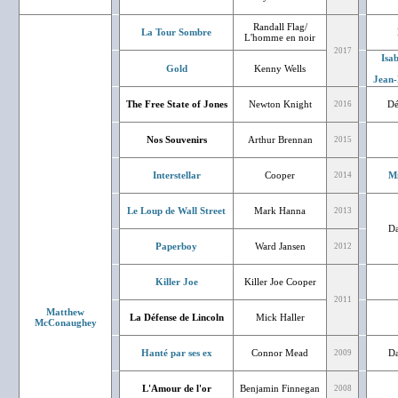
Randall Flag/
La Tour Sombre
L'homme en noir
2017
Isa
Gold
Kenny Wells
Jean-
The Free State of Jones
Newton Knight
Dé
2016
Nos Souvenirs
Arthur Brennan
2015
Interstellar
Cooper
Mi
2014
Le Loup de Wall Street
Mark Hanna
2013
Da
Paperboy
Ward Jansen
2012
Killer Joe
Killer Joe Cooper
2011
Matthew
La Défense de Lincoln
Mick Haller
McConaughey
Hanté par ses ex
Connor Mead
Da
2009
L'Amour de l'or
Benjamin Finnegan
2008