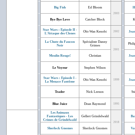
Big Fish
Ed Bloom
H
2003
Bye Bye Love
Catcher Block
K
Star Wars : Episode II -
Obi-Wan Kenobi
Jean
2002
L'Attaque des Clones
La Chute du Faucon
Spécialiste Danny
Phil
Noir
Grimes
2001
Moulin Rouge!
Christian
Jean
Le Voyeur
Stephen Wilson
Star Wars : Episode I -
Obi-Wan Kenobi
Jean
1999
La Menace Fantôme
Trader
Nick Leeson
St
Blue Juice
Dean Raymond
1995
Les Animaux
Fantastiques - Les
Gellert Grindelwald
Ba
Crimes de Grindelwald
2018
Sherlock Gnomes
Sherlock Gnomes
Va