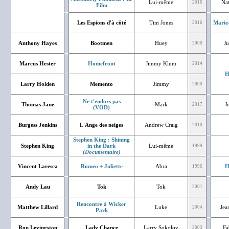
Lui-même
Nat
2016
Film
Les Espions d'à côté
Tim Jones
Marie
2016
Anthony Hayes
Bootmen
Huey
Ju
2000
Marcus Hester
Homefront
Jimmy Klum
2014
H
Larry Holden
Memento
Jimmy
2000
Ne t'endors pas
Thomas Jane
Mark
J
2017
(VOD)
Burgess Jenkins
L'Ange des neiges
Andrew Craig
2010
Stephen King : Shining
Stephen King
in the Dark
Lui-même
1999
(Documentaire)
Vincent Laresca
Romeo + Juliette
Abra
H
1996
Andy Lau
Tok
Tok
2001
Rencontre à Wicker
Matthew Lillard
Luke
Jea
2004
Park
Ron Levingston
Lady Chance
Larry Sokolov
Fa
2003