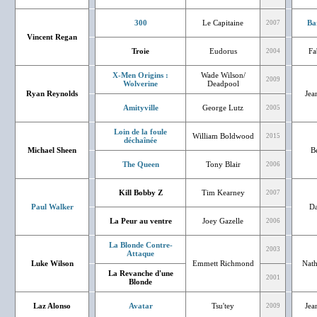
300
Le Capitaine
Ba
2007
Vincent Regan
Troie
Eudorus
Fa
2004
X-Men Origins :
Wade Wilson/
2009
Wolverine
Deadpool
Ryan Reynolds
Jea
Amityville
George Lutz
2005
Loin de la foule
William Boldwood
2015
déchaînée
Michael Sheen
Bé
The Queen
Tony Blair
2006
Kill Bobby Z
Tim Kearney
2007
Paul Walker
Da
La Peur au ventre
Joey Gazelle
2006
La Blonde Contre-
2003
Attaque
Luke Wilson
Emmett Richmond
Nath
La Revanche d'une
2001
Blonde
Laz Alonso
Avatar
Tsu'tey
Jea
2009