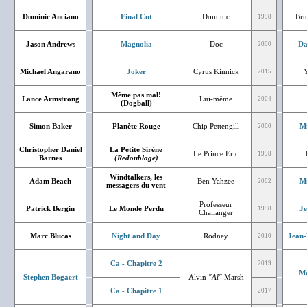
Dominic Anciano
Final Cut
Dominic
Bru
1998
Jason Andrews
Magnolia
Doc
Da
2000
Michael Angarano
Joker
Cyrus Kinnick
2015
Même pas mal!
Lance Armstrong
Lui-même
2004
(Dogball)
Simon Baker
Planète Rouge
Chip Pettengill
Mi
2000
Christopher Daniel
La Petite Sirène
Le Prince Eric
1998
Barnes
(Redoublage)
Windtalkers, les
Adam Beach
Ben Yahzee
Mi
2002
messagers du vent
Professeur
Patrick Bergin
Le Monde Perdu
J
1998
Challanger
Marc Blucas
Night and Day
Rodney
Jean-
2010
Ca - Chapitre 2
2019
Ma
Stephen Bogaert
Alvin
"Al"
Marsh
Ca - Chapitre 1
2017