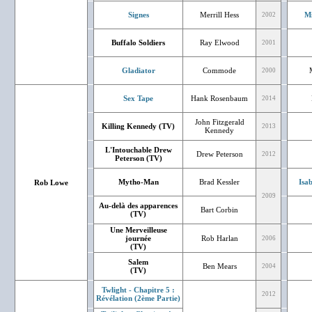
Signes
Merrill Hess
Mi
2002
Buffalo Soldiers
Ray Elwood
2001
Gladiator
Commode
2000
Sex Tape
Hank Rosenbaum
2014
John Fitzgerald
Killing Kennedy (TV)
2013
Kennedy
L'Intouchable Drew
Drew Peterson
2012
Peterson (TV)
Mytho-Man
Brad Kessler
Isa
Rob Lowe
2009
Au-delà des apparences
Bart Corbin
(TV)
Une Merveilleuse
journée
Rob Harlan
2006
(TV)
Salem
Ben Mears
2004
(TV)
Twlight - Chapitre 5 :
2012
Révélation (2ème Partie)