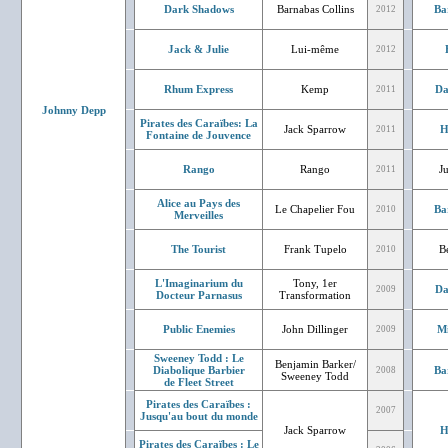
Dark Shadows
Barnabas Collins
Ba
2012
Jack & Julie
Lui-même
2012
Rhum Express
Kemp
Da
2011
Johnny Depp
Pirates des Caraïbes: La
Jack Sparrow
H
2011
Fontaine de Jouvence
Rango
Rango
J
2011
Alice au Pays des
Le Chapelier Fou
Ba
2010
Merveilles
The Tourist
Frank Tupelo
Bé
2010
L'Imaginarium du
Tony, 1er
Da
2009
Docteur Parnasus
Transformation
Public Enemies
John Dillinger
Mi
2009
Sweeney Todd : Le
Benjamin Barker/
Diabolique Barbier
Ba
2008
Sweeney Todd
de Fleet Street
Pirates des Caraïbes :
2007
Jusqu'au bout du monde
Jack Sparrow
H
Pirates des Caraïbes : Le