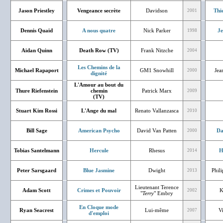
Jason Priestley
Vengeance secrète
Davidson
Thi
2001
Dennis Quaid
A nous quatre
Nick Parker
J
1998
Aidan Quinn
Death Row (TV)
Frank Nitzche
2004
Les Chemins de la
Michael Rapaport
GM1 Snowhill
Jea
2000
dignité
L'Amour au bout du
Thure Riefenstein
chemin
Patrick Marx
2009
(TV)
Stuart Kim Rossi
L'Ange du mal
Renato Vallanzasca
2010
Bill Sage
American Psycho
David Van Patten
Da
2000
Tobias Santelmann
Hercule
Rhesus
H
2014
Peter Sarsgaard
Blue Jasmine
Dwight
Phil
2013
Lieutenant Terence
Adam Scott
Crimes et Pouvoir
K
2002
"
Terry
" Embry
En Cloque mode
Ryan Seacrest
Lui-même
V
2007
d'emploi