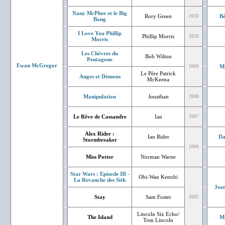
Nany McPhee et le Big
Rory Green
Bé
2010
Bang
I Love You Phillip
Phillip Morris
2010
Morris
Les Chèvres du
Bob Wilton
Pentagone
Ewan McGregor
Mi
2009
Le Père Patrick
Anges et Démons
McKeena
Manipulation
Jonathan
2008
Le Rêve de Cassandre
Ian
2007
Alex Rider :
Ian Rider
Da
Stormbreaker
2006
Miss Potter
Norman Warne
Star Wars : Episode III -
Obi-Wan Kenobi
La Revanche des Sith
Jean
Stay
Sam Foster
2005
Lincoln Six Echo/
The Island
Mi
Tom Lincoln