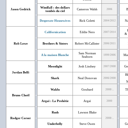
Windfall : des dollars
Jason Gedrick
Cameron Walsh
B
2006
tombés du ciel
Desperate Housewives
Rick Coletti
Na
2004/2012
Californication
Eddie Nero
2007/2014
& 
Rob Lowe
Brothers & Sisters
Robert McCallister
2006/2011
Sam Norman
A la maison Blanche
Mat
1999/2006
Seaborn
Moonlight
Josh Lindsey
Ge
2007/2008
Jordan Belfi
Bl
Shark
Neal Donovan
2006/2008
M
Wakfu
Goultard
T
2008/...
Bruno Choël
Argaï : La Prohétie
Argaï
2000
Rush
Lawson Blake
Rodger Corser
2008/...
Underbelly
Steve Owen
Gu