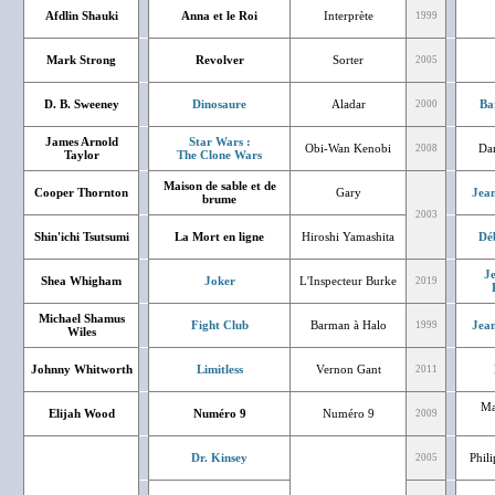
Afdlin Shauki
Anna et le Roi
Interprète
1999
Mark Strong
Revolver
Sorter
2005
D. B. Sweeney
Dinosaure
Aladar
Ba
2000
James Arnold
Star Wars :
Obi-Wan Kenobi
Dan
2008
Taylor
The Clone Wars
Maison de sable et de
Cooper Thornton
Gary
Jean
brume
2003
Shin'ichi Tsutsumi
La Mort en ligne
Hiroshi Yamashita
Dé
J
Shea Whigham
Joker
L'Inspecteur Burke
2019
Michael Shamus
Fight Club
Barman à Halo
Jean
1999
Wiles
Johnny Whitworth
Limitless
Vernon Gant
2011
Ma
Elijah Wood
Numéro 9
Numéro 9
2009
Dr. Kinsey
Phil
2005