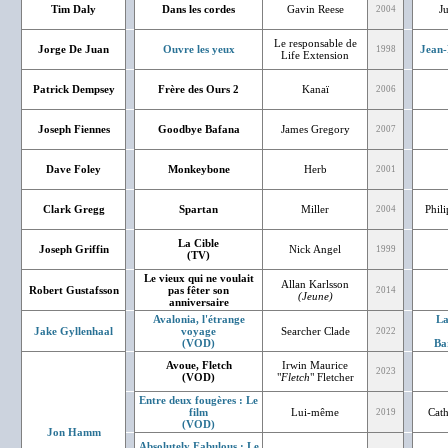
Tim Daly
Dans les cordes
Gavin Reese
J
2004
Le responsable de
Jorge De Juan
Ouvre les yeux
Jean-
1998
Life Extension
Patrick Dempsey
Frère des Ours 2
Kanaï
2006
Joseph Fiennes
Goodbye Bafana
James Gregory
2007
Dave Foley
Monkeybone
Herb
2001
Clark Gregg
Spartan
Miller
Phil
2004
La Cible
Joseph Griffin
Nick Angel
1999
(TV)
Le vieux qui ne voulait
Allan Karlsson
Robert Gustafsson
pas fêter son
2014
(Jeune)
anniversaire
Avalonia, l'étrange
La
Jake Gyllenhaal
voyage
Searcher Clade
2022
(VOD)
Ba
Avoue, Fletch
Irwin Maurice
2023
(VOD)
"
Fletch
" Fletcher
Entre deux fougères : Le
film
Lui-même
Cat
2019
(VOD)
Jon Hamm
Absolutely Fabulous : Le