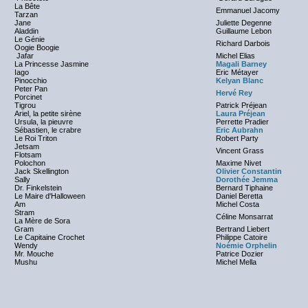
La Bête
Emmanuel Jacomy
Tarzan
Jane
Juliette Degenne
Aladdin
Guillaume Lebon
Le Génie
Richard Darbois
Oogie Boogie
Jafar
Michel Elias
La Princesse Jasmine
Magali Barney
Iago
Eric Métayer
Pinocchio
Kelyan Blanc
Peter Pan
Hervé Rey
Porcinet
Tigrou
Patrick Préjean
Ariel, la petite sirène
Laura Préjean
Ursula, la pieuvre
Perrette Pradier
Sébastien, le crabre
Eric Aubrahn
Le Roi Triton
Robert Party
Jetsam
Vincent Grass
Flotsam
Polochon
Maxime Nivet
Jack Skellington
Olivier Constantin
Sally
Dorothée Jemma
Dr. Finkelstein
Bernard Tiphaine
Le Maire d'Halloween
Daniel Beretta
Am
Michel Costa
Stram
Céline Monsarrat
La Mère de Sora
Gram
Bertrand Liebert
Le Capitaine Crochet
Philippe Catoire
Wendy
Noémie Orphelin
Mr. Mouche
Patrice Dozier
Mushu
Michel Mella