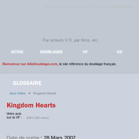
Rejoignez sans plus attendre la communauté
AlloDoublage
!
ACTUS
DOUBLAGES
V.F
V.O
Bienvenue sur AlloDoublage.com
, le site référence du doublage français.
Jeux Video
>
Kingdom Hearts
Votre avis
sur la VF :
2.0
/5 (282 notes)
Date de sortie
: 28 Mars 2002