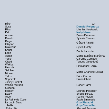
Rôle
V.F
Sora
Donald Reignoux
Riku
Mathias Kozlowski
Kairi
Kelly Marot
Ansem
Bruno Dubernat
Donald
Sylvain Caruso
Dingo
Gérard Rinaldi
Clayton
Maléfique
Sylvie Genty
Squall
Denis Laustriat
Leon
Aerith
Marie-Eugénie Maréchal
Yuffie
Caroline Combes
Cloud
Tanguy Goasdoué
Wakka
Emmanuel Garijo
Hercule
Selphie
Marie-Charlotte Leclair
Minnie
Tidus
Brice Ournac
Sephiroth
Bruno Choël
Jiminy Cricket
Winnie l'ourson
Roger Carel
Gepetto
Mickey
Laurent Pasquier
Daisy
Sybille Tureau
Alice
Karine Foviau
La Reine de Cœur
Paule Emanuele
Le Lapin Blanc
Guy Pierauld
Hadès
Guy Chapellier
Philoctète
Gérard Surugue