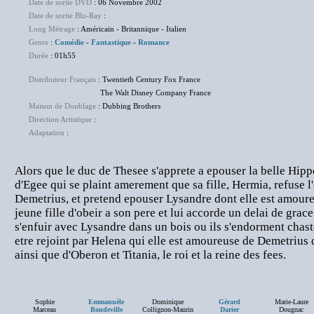
Date de sortie DVD
: 06 Novembre 2002
Date de sortie Blu-Ray
:
NC
Long Métrage
: Américain - Britannique - Italien
Genre
:
Comédie
-
Fantastique
-
Romance
Durée
: 01h55
Distributeur Français
: Twentieth Century Fox France
The Walt Disney Company France
Maison de Doublage
: Dubbing Brothers
Direction Artistique
:
NC
Adaptation
:
NC
Alors que le duc de Thesee s'apprete a epouser la belle Hippol
d'Egee qui se plaint amerement que sa fille, Hermia, refuse l'
Demetrius, et pretend epouser Lysandre dont elle est amour
jeune fille d'obeir a son pere et lui accorde un delai de grac
s'enfuir avec Lysandre dans un bois ou ils s'endorment chast
etre rejoint par Helena qui elle est amoureuse de Demetrius q
ainsi que d'Oberon et Titania, le roi et la reine des fees.
Sophie
Emmanuèle
Dominique
Gérard
Marie-Laure
Marceau
Bondeville
Collignon-Maurin
Darier
Dougnac