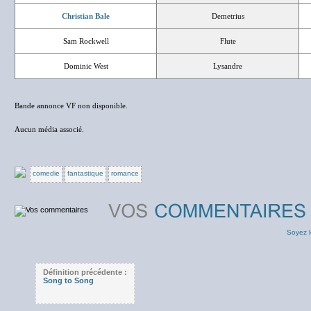
Christian Bale
Demetrius
Sam Rockwell
Flute
Dominic West
Lysandre
Bande annonce VF non disponible.
Aucun média associé.
comedie
fantastique
romance
Soyez l
Définition précédente :
Song to Song