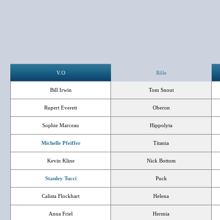
V.O
Rôle
Bill Irwin
Tom Snout
Rupert Everett
Oberon
Sophie Marceau
Hippolyta
Michelle Pfeiffer
Titania
Kevin Kline
Nick Bottom
Stanley Tucci
Puck
Calista Flockhart
Helena
Anna Friel
Hermia