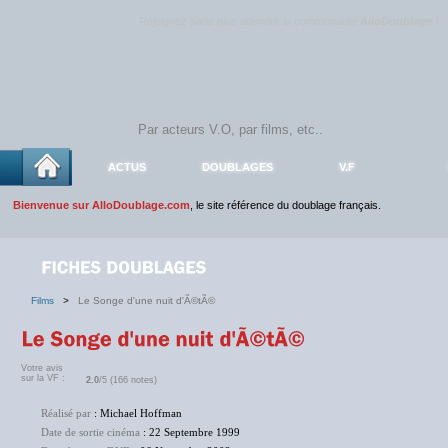
Rejoignez sans plus attendre la communauté
AlloDoublage
!
ACTUS
DOUBLAGES
V.F
Bienvenue sur AlloDoublage.com
, le site référence du doublage français.
Films
>
Le Songe d'une nuit d'Ã©tÃ©
Votre avis
sur la VF :
2.0
/5 (166 notes)
Réalisé par
: Michael Hoffman
Date de sortie cinéma
: 22 Septembre 1999